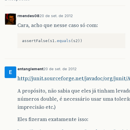
rmendes08
20 de set. de 2012
Cara, acho que nesse caso só com:
assertFalse
(
s1
.
equals
(
s2
))
entanglement
20 de set. de 2012
E
http://junit.sourceforge.net/javadoc/org/junit/
A propósito, não sabia que eles já tinham leva
números double, é necessário usar uma tolerâ
imprecisão etc.)
Eles fizeram exatamente isso: