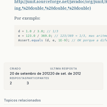
http://junit.sourceforge.net/javadoc/org/junit/
ing,%20double,%20double,%20double)
Por exemplo:
d
=
1.0
/
3.0
;
// 1/3
e
=
123.0
/
369.0
;
// 123/369 = 1/3, mas aritm
Assert
.
equals
(
d
,
e
,
1E-9
);
// OK porque a dif
CRIADO
ULTIMA RESPOSTA
20 de setembro de 2012
20 de set. de 2012
RESPOSTAS
PARTICIPANTES
2
3
Topicos relacionados