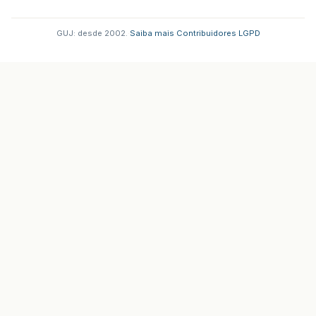
GUJ: desde 2002.
·
Saiba mais
·
Contribuidores
·
LGPD