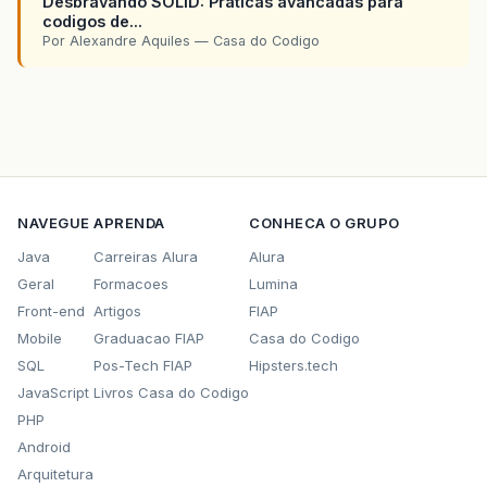
Desbravando SOLID: Praticas avancadas para
codigos de...
Por Alexandre Aquiles — Casa do Codigo
NAVEGUE
APRENDA
CONHECA O GRUPO
Java
Carreiras Alura
Alura
Geral
Formacoes
Lumina
Front-end
Artigos
FIAP
Mobile
Graduacao FIAP
Casa do Codigo
SQL
Pos-Tech FIAP
Hipsters.tech
JavaScript
Livros Casa do Codigo
PHP
Android
Arquitetura