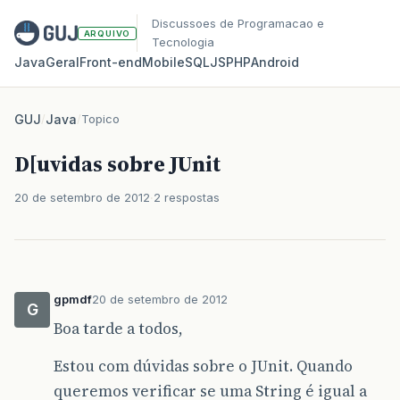
Discussoes de Programacao e
ARQUIVO
Tecnologia
Java
Geral
Front‑end
Mobile
SQL
JS
PHP
Android
GUJ
/
Java
/
Topico
D[uvidas sobre JUnit
20 de setembro de 2012
2 respostas
gpmdf
20 de setembro de 2012
G
Boa tarde a todos,
Estou com dúvidas sobre o JUnit. Quando
queremos verificar se uma String é igual a