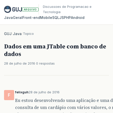
Discussoes de Programacao e
ARQUIVO
Tecnologia
Java
Geral
Front‑end
Mobile
SQL
JS
PHP
Android
GUJ
/
Java
/
Topico
Dados em uma JTable com banco de
dados
28 de julho de 2016
0 respostas
felixguh
28 de julho de 2016
F
Eu estou desenvolvendo uma aplicação e uma da
consulta de um cardápio com vários valores, o