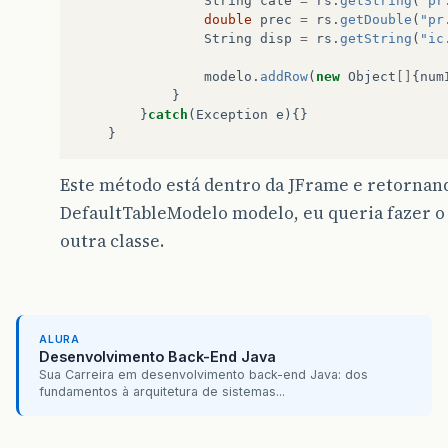
String
cate
=
rs
.
getString
(
"pr
double
prec
=
rs
.
getDouble
(
"pr
String
disp
=
rs
.
getString
(
"ic
modelo
.
addRow
(
new
Object
[]
{
num
}
}
catch
(
Exception
e
){}
}
Este método está dentro da JFrame e retornando
DefaultTableModelo modelo, eu queria fazer 
outra classe.
ALURA
Desenvolvimento Back-End Java
Sua Carreira em desenvolvimento back-end Java: dos
fundamentos à arquitetura de sistemas...