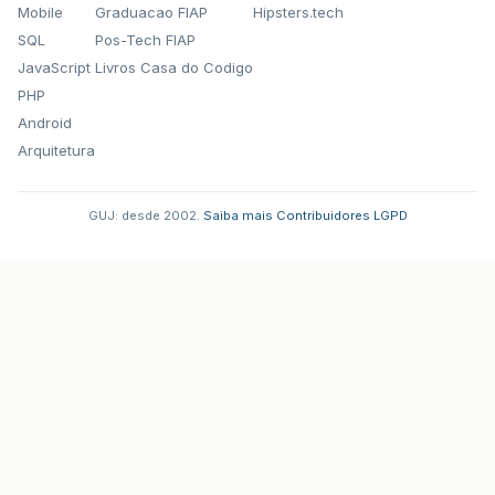
Mobile
Graduacao FIAP
Hipsters.tech
SQL
Pos-Tech FIAP
JavaScript
Livros Casa do Codigo
PHP
Android
Arquitetura
GUJ: desde 2002.
·
Saiba mais
·
Contribuidores
·
LGPD