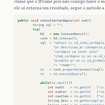
classe que o JFrame pois não consigo fazer o
ele só retorna um resultado, segue o método a 
public
void
consultarCardapio
(
int
num
){
String
sql
=
""
;
try
{
bd
=
new
ConexaoBanco
();
conn
=
bd
.
conexao
();
sql
=
"select ic.id_item_cardapio
"pr.descricao,pr.categoria,
"cardapio ca inner join"
"item_cardapio ic on ca.id_
"produto pr on ic.id_produt
"= "
+
num
+
""
;
st
=
conn
.
prepareStatement
(
sql
);
rs
=
st
.
executeQuery
();
while
(
rs
.
next
()){
int
numIC
=
rs
.
getInt
(
"ic
int
numCar
=
rs
.
getInt
(
"ca
int
numItem
=
rs
.
getInt
(
"ic
String
desc
=
rs
.
getString
(
"pr