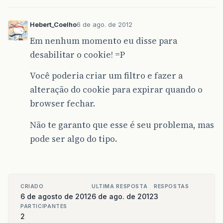
mensagem
(
request
,
response
,
msg
);
}
}
Hebert_Coelho
6 de ago. de 2012
Em nenhum momento eu disse para
desabilitar o cookie! =P
Você poderia criar um filtro e fazer a
alteração do cookie para expirar quando o
browser fechar.
Não te garanto que esse é seu problema, mas
pode ser algo do tipo.
CRIADO
ULTIMA RESPOSTA
RESPOSTAS
6 de agosto de 2012
6 de ago. de 2012
3
PARTICIPANTES
2