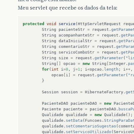
Meu servlet que recebe os dados da tela:
protected
void
service
(
HttpServletRequest
requ
String
pacienteStr
=
request
.
getParame
String
acompanhanteStr
=
request
.
getPa
String
dataInicialStr
=
request
.
getPar
String
comentarioStr
=
request
.
getPara
String
servicoComboStr
=
request
.
getPa
String
size
=
request
.
getParameter
(
"li
String
[]
opcao
=
new
String
[
Integer
.
pa
for
(
int
i
=
0
,
j
=
1
;
i
<
opcao
.
length
;
i
++
,
opcao
[
i
]
=
request
.
getParameter
(
"r
}
Session
session
=
HibernateFactory
.
get
PacienteDAO
pacienteDAO
=
new
Paciente
Paciente
paciente
=
pacienteDAO
.
buscaP
Qualidade
qualidade
=
new
Qualidade
();
qualidade
.
setData
(
Funcoes
.
StringParaDa
qualidade
.
setComentarioSugestao
(
coment
qualidade
.
setServicoUtilizado
(
ServicoU