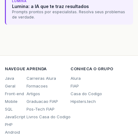
LUMINA
Lumina: a IA que te traz resultados
Prompts prontos por especialistas. Resolva seus problemas
de verdade.
NAVEGUE
APRENDA
CONHECA O GRUPO
Java
Carreiras Alura
Alura
Geral
Formacoes
FIAP
Front-end
Artigos
Casa do Codigo
Mobile
Graduacao FIAP
Hipsters.tech
SQL
Pos-Tech FIAP
JavaScript
Livros Casa do Codigo
PHP
Android