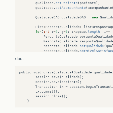
qualidade
.
setPaciente
(
paciente
);
qualidade
.
setAcompanhante
(
acompanhante
QualidadeDAO
qualidadeDAO
=
new
Qualid
List
<
RespostaQualidade
>
listRrespostaQ
for
(
int
i
=
0
,
j
=
1
;
i
<
opcao
.
length
;
i
++
,
PerguntaQualidade
perguntaQualidad
RespostaQualidade
respostaQualidad
respostaQualidade
.
setQualidade
(
qua
respostaQualidade
.
setNivelSatisfac
respostaQualidade
.
setPerguntaQuali
dao:
listRrespostaQualidade
.
add
(
respost
}
qualidade
.
setRespostaQualidade
(
listRre
public void gravaQualidade(Qualidade qualidade,
		session.save(qualidade);

try
{
		session.save(paciente);

qualidadeDAO
.
gravaQualidade
(
qualid
		Transaction tx = session.beginTransaction();

}
catch
(
Exception
e
)
{
		tx.commit();

String
msg
=
"Erro ao cadastrar qu
		session.close();

mensagem
(
request
,
response
,
msg
);
}
finally
{
String
msg
=
"Qualidade do pacient