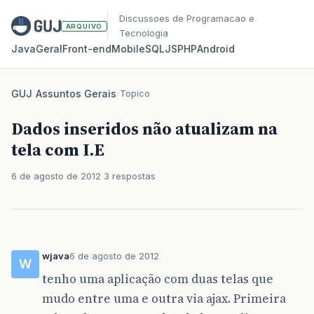
Discussoes de Programacao e
ARQUIVO
Tecnologia
Java
Geral
Front‑end
Mobile
SQL
JS
PHP
Android
GUJ
/
Assuntos Gerais
/
Topico
Dados inseridos não atualizam na
tela com I.E
6 de agosto de 2012
3 respostas
wjava
6 de agosto de 2012
W
tenho uma aplicação com duas telas que
mudo entre uma e outra via ajax. Primeira