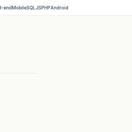
t‑end
Mobile
SQL
JS
PHP
Android