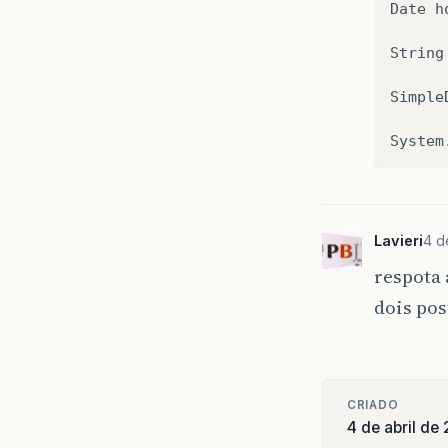
Date
h
String
Simple
System
Lavieri
4 d
respota
dois po
CRIADO
4 de abril de