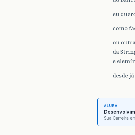
eu quero
como fa
ou outra
da Stri
e elemin
desde já
ALURA
Desenvolvim
Sua Carreira e