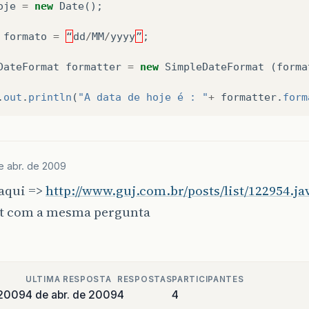
oje
=
new
Date
();
formato
=
“
dd
/
MM
/
yyyy
”
;
DateFormat
formatter
=
new
SimpleDateFormat
(
forma
.
out
.
println
(
"A data de hoje é : "
+
formatter
.
form
e abr. de 2009
 aqui =>
http://www.guj.com.br/posts/list/122954.ja
st com a mesma pergunta
ULTIMA RESPOSTA
RESPOSTAS
PARTICIPANTES
 2009
4 de abr. de 2009
4
4