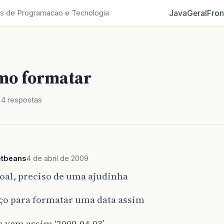
Java
Geral
Fron
s de Programacao e Tecnologia
mo formatar
4 respostas
etbeans
4 de abril de 2009
oal, preciso de uma ajudinha
ço para formatar uma data assim
 vem assim ‘2009-04-03’