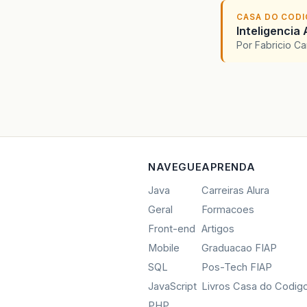
CASA DO COD
Inteligencia 
Por Fabricio C
NAVEGUE
APRENDA
Java
Carreiras Alura
Geral
Formacoes
Front-end
Artigos
Mobile
Graduacao FIAP
SQL
Pos-Tech FIAP
JavaScript
Livros Casa do Codig
PHP