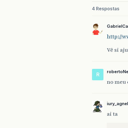
4 Respostas
GabrielCar
http://w
Vê si aj
robertoN
R
no meu 
iury_agne
ai ta