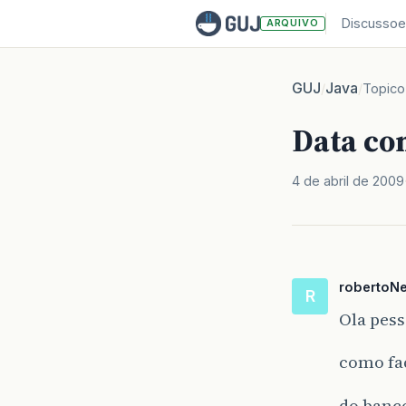
Discussoe
ARQUIVO
GUJ
Java
/
/
Topico
Data co
4 de abril de 2009
robertoN
R
Ola pess
como fa
do banco