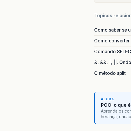
Topicos relacio
Como saber se 
Como converter i
Comando SELECT 
&, &&, |, ||. Qnd
O método split
ALURA
POO: o que é
Aprenda os con
herança, encap