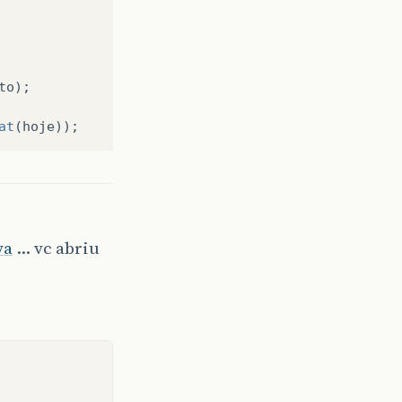
to
);
at
(
hoje
));
va
… vc abriu