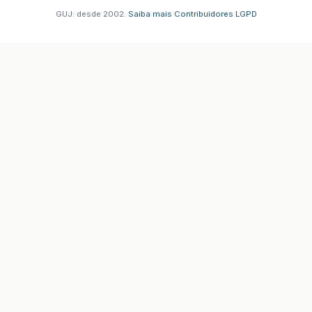
GUJ: desde 2002.
·
Saiba mais
·
Contribuidores
·
LGPD