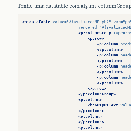
Tenho uma datatable com alguns columnGrou
<p:dataTable
value=
"#{avaliacaoMB.ph}"
var=
"ph
rendered=
"#{avaliacaoM
<p:columnGroup
type=
"h
<p:row>
<p:column
head
</p:column>
<p:column
head
</p:column>
<p:column
head
</p:column>
<p:column
head
</p:column>
</p:row>
</p:columnGroup>
<p:column>
<h:outputText
valu
</p:column>
<p:column>
</p:column>
<p:column>