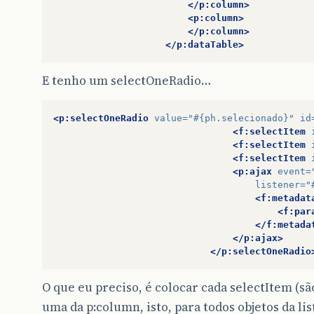
</p:column>
<p:column>
</p:column>
</p:dataTable>
E tenho um selectOneRadio…
<p:selectOneRadio
value=
"#{ph.selecionado}"
id
<f:selectItem
<f:selectItem
<f:selectItem
<p:ajax
event=
listener=
"
<f:metadat
<f:par
</f:metada
</p:ajax>
</p:selectOneRadio
O que eu preciso, é colocar cada selectItem (sã
uma da p:column, isto, para todos objetos da li