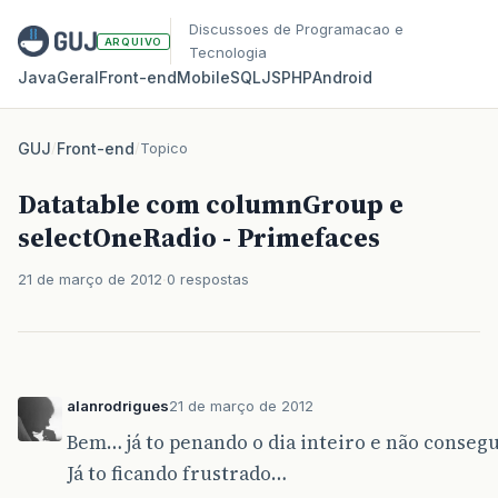
Discussoes de Programacao e
ARQUIVO
Tecnologia
Java
Geral
Front‑end
Mobile
SQL
JS
PHP
Android
GUJ
/
Front-end
/
Topico
Datatable com columnGroup e
selectOneRadio - Primefaces
21 de março de 2012
0 respostas
alanrodrigues
21 de março de 2012
Bem… já to penando o dia inteiro e não conseg
Já to ficando frustrado…