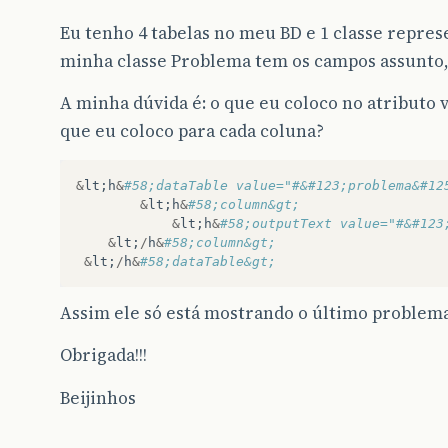
Eu tenho 4 tabelas no meu BD e 1 classe repres
minha classe Problema tem os campos assunto, 
A minha dúvida é: o que eu coloco no atributo v
que eu coloco para cada coluna?
&
lt
;
h
&
#58;dataTable value="#&#123;problema&#12
&
lt
;
h
&
#58;column&gt;
&
lt
;
h
&
#58;outputText value="#&#123
&
lt
;
/
h
&
#58;column&gt;  
&
lt
;
/
h
&
#58;dataTable&gt;
Assim ele só está mostrando o último problema
Obrigada!!!
Beijinhos