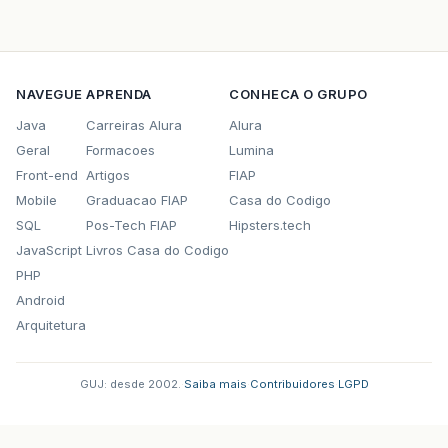
NAVEGUE
APRENDA
CONHECA O GRUPO
Java
Carreiras Alura
Alura
Geral
Formacoes
Lumina
Front-end
Artigos
FIAP
Mobile
Graduacao FIAP
Casa do Codigo
SQL
Pos-Tech FIAP
Hipsters.tech
JavaScript
Livros Casa do Codigo
PHP
Android
Arquitetura
GUJ: desde 2002.
·
Saiba mais
·
Contribuidores
·
LGPD