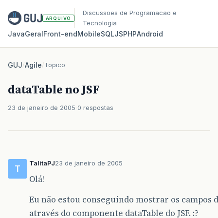
Discussoes de Programacao e
ARQUIVO
Tecnologia
Java
Geral
Front‑end
Mobile
SQL
JS
PHP
Android
GUJ
/
Agile
/
Topico
dataTable no JSF
23 de janeiro de 2005
0 respostas
TalitaPJ
23 de janeiro de 2005
T
Olá!
Eu não estou conseguindo mostrar os campos 
através do componente dataTable do JSF. :?