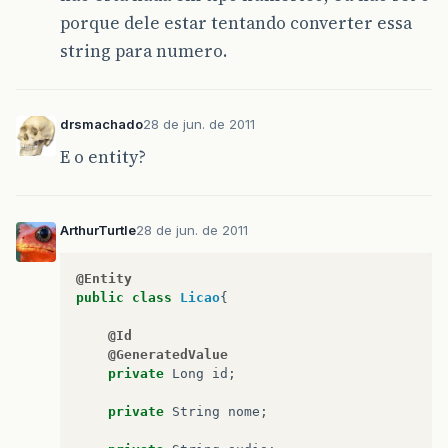
porque dele estar tentando converter essa
string para numero.
drsmachado
28 de jun. de 2011
E o entity?
ArthurTurtle
28 de jun. de 2011
@Entity
public
class
Licao
{
@Id
@GeneratedValue
private
Long
id
;
private
String
nome
;