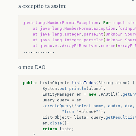
a exceptio ta assim:
java
.
lang
.
NumberFormatException
:
For
input
str
at
java
.
lang
.
NumberFormatException
.
forInpu
at
java
.
lang
.
Integer
.
parseInt
(
Unknown
Sour
at
java
.
lang
.
Integer
.
parseInt
(
Unknown
Sour
at
javax
.
el
.
ArrayELResolver
.
coerce
(
ArrayEL
o meu DAO
public
List
<
Object
>
listaTodos
(
String
aluno
)
{
System
.
out
.
println
(
aluno
);
EntityManager
em
=
new
JPAUtil
().
getEn
Query
query
=
em
.
createQuery
(
"select nome, audio, dia,
"from "
+
aluno
+
""
);
List
<
Object
>
lista
=
query
.
getResultLis
em
.
close
();
return
lista
;
}