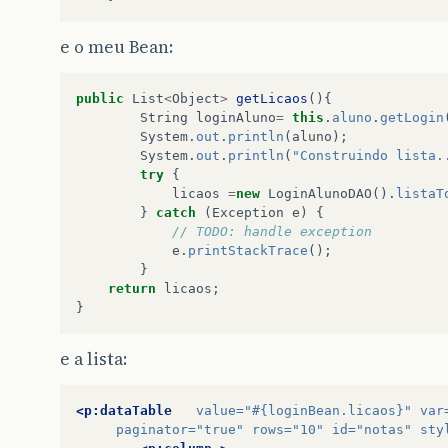
e o meu Bean:
public
List
<
Object
>
getLicaos
(){
String
loginAluno
=
this
.
aluno
.
getLogin
System
.
out
.
println
(
aluno
);
System
.
out
.
println
(
"Construindo lista.
try
{
licaos
=
new
LoginAlunoDAO
().
listaT
}
catch
(
Exception
e
)
{
// TODO: handle exception
e
.
printStackTrace
();
}
return
licaos
;
}
e a lista:
<p:dataTable
value=
"#{loginBean.licaos}"
var
paginator=
"true"
rows=
"10"
id=
"notas"
sty