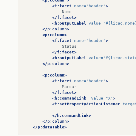
<p:column
>
<f:facet
name=
"header"
>
</f:facet>
<h:outputLabel
value=
"#{licao.nome
</p:column>
<p:column>
<f:facet
name=
"header"
>
</f:facet>
<h:outputLabel
value=
"#{licao.stat
</p:column>
<p:column>
<f:facet
name=
"header"
>
</f:facet>
<h:commandLink
value=
"X"
>
<f:setPropertyActionListener
targe
</h:commandLink>
</p:column>
</p:dataTable>