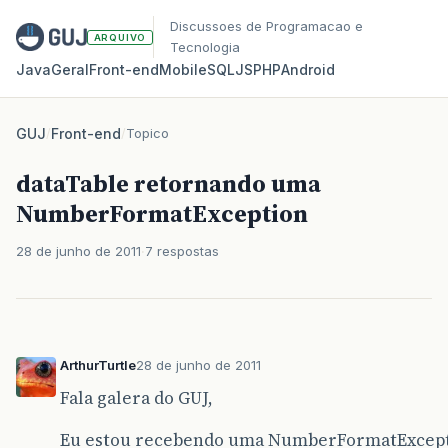
Discussoes de Programacao e
ARQUIVO
Tecnologia
Java
Geral
Front‑end
Mobile
SQL
JS
PHP
Android
GUJ
/
Front-end
/
Topico
dataTable retornando uma
NumberFormatException
28 de junho de 2011
7 respostas
ArthurTurtle
28 de junho de 2011
Fala galera do GUJ,
Eu estou recebendo uma NumberFormatExceptio