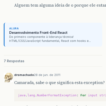
Alguem tem alguma ideia de o porque ele esta
ALURA
Desenvolvimento Front-End React
Do primeiro componente à liderança técnica!
HTML/CSS/JavaScript fundamental, React com hooks e...
7 Respostas
drsmachado
28 de jun. de 2011
Camarada, sabe o que significa esta exception?
java
.
lang
.
NumberFormatException
:
For
input
str