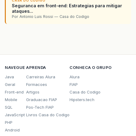
CASA DO CODIGO
Seguranca em front-end: Estrategias para mitigar
ataques...
Por Antonio Luis Rossi — Casa do Codigo
NAVEGUE
APRENDA
CONHECA O GRUPO
Java
Carreiras Alura
Alura
Geral
Formacoes
FIAP
Front-end
Artigos
Casa do Codigo
Mobile
Graduacao FIAP
Hipsters.tech
SQL
Pos-Tech FIAP
JavaScript
Livros Casa do Codigo
PHP
Android