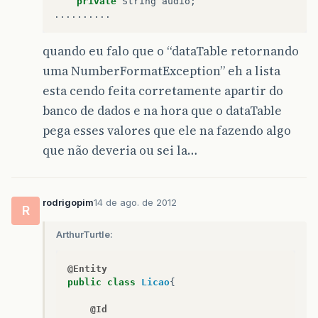
private
String
audio
;
..........
quando eu falo que o “dataTable retornando
uma NumberFormatException” eh a lista
esta cendo feita corretamente apartir do
banco de dados e na hora que o dataTable
pega esses valores que ele na fazendo algo
que não deveria ou sei la…
rodrigopim
14 de ago. de 2012
R
ArthurTurtle:
@Entity
public
class
Licao
{
@Id