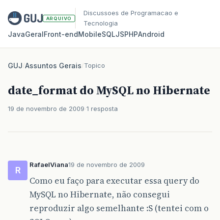
Discussoes de Programacao e
ARQUIVO
Tecnologia
Java
Geral
Front‑end
Mobile
SQL
JS
PHP
Android
GUJ
/
Assuntos Gerais
/
Topico
date_format do MySQL no Hibernate
19 de novembro de 2009
1 resposta
RafaelViana
19 de novembro de 2009
R
Como eu faço para executar essa query do
MySQL no Hibernate, não consegui
reproduzir algo semelhante :S (tentei com o