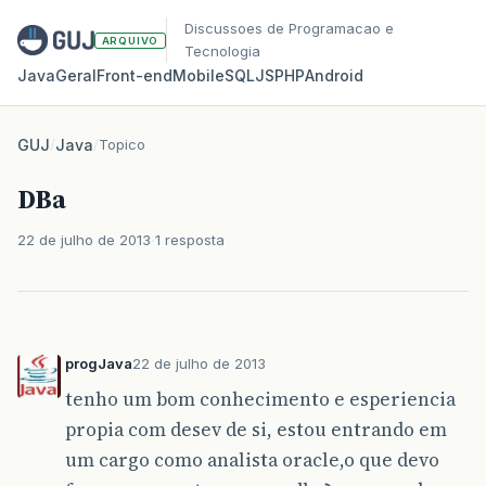
Discussoes de Programacao e
ARQUIVO
Tecnologia
Java
Geral
Front‑end
Mobile
SQL
JS
PHP
Android
GUJ
/
Java
/
Topico
DBa
22 de julho de 2013
1 resposta
progJava
22 de julho de 2013
tenho um bom conhecimento e esperiencia
propia com desev de si, estou entrando em
um cargo como analista oracle,o que devo