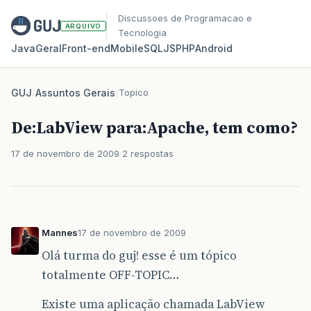
Discussoes de Programacao e
ARQUIVO
Tecnologia
Java
Geral
Front‑end
Mobile
SQL
JS
PHP
Android
GUJ
/
Assuntos Gerais
/
Topico
De:LabView para:Apache, tem como?
17 de novembro de 2009
2 respostas
Mannes
17 de novembro de 2009
Olá turma do guj! esse é um tópico
totalmente OFF-TOPIC…
Existe uma aplicação chamada LabView