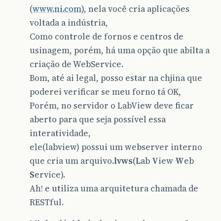
(
www.ni.com
), nela você cria aplicações
voltada a indústria,
Como controle de fornos e centros de
usinagem, porém, há uma opção que abilta a
criação de WebService.
Bom, até ai legal, posso estar na chjina que
poderei verificar se meu forno tá OK,
Porém, no servidor o LabView deve ficar
aberto para que seja possível essa
interatividade,
ele(labview) possui um webserver interno
que cria um arquivo.
lvws
(
L
ab
V
iew
W
eb
S
ervice).
Ah! e utiliza uma arquitetura chamada de
RESTful.