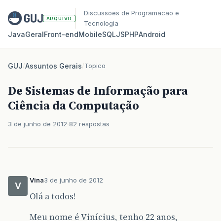
Discussoes de Programacao e
ARQUIVO
Tecnologia
Java
Geral
Front‑end
Mobile
SQL
JS
PHP
Android
GUJ
/
Assuntos Gerais
/
Topico
De Sistemas de Informação para
Ciência da Computação
3 de junho de 2012
82 respostas
Vina
3 de junho de 2012
V
Olá a todos!
Meu nome é Vinícius, tenho 22 anos,