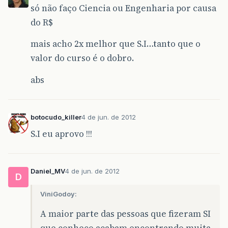
só não faço Ciencia ou Engenharia por causa
do R$
mais acho 2x melhor que S.I…tanto que o
valor do curso é o dobro.
abs
botocudo_killer
4 de jun. de 2012
S.I eu aprovo !!!
Daniel_MV
4 de jun. de 2012
D
ViniGodoy:
A maior parte das pessoas que fizeram SI