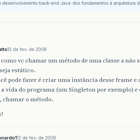
m desenvolvimento back-end Java: dos fundamentos à arquitetura de
tto
12 de fev. de 2008
 como vc chamar um método de uma classe a não s
eja estático.
cê pode fazer é criar uma instância desse frame e 
a a vida do programa (um Singleton por exemplo) e
r, chamar o método.
s!
onardo1
12 de fev. de 2008