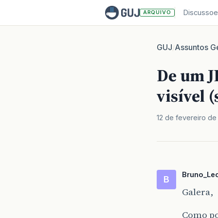
Discussoe
ARQUIVO
GUJ
Assuntos Ge
/
De um J
visível 
12 de fevereiro d
Bruno_Le
B
Galera,
Como pos