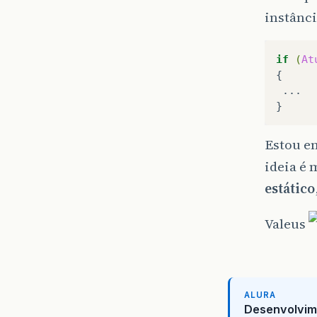
instânci
if
(
At
...

Estou em
ideia é 
estático
Valeus
ALURA
Desenvolvim