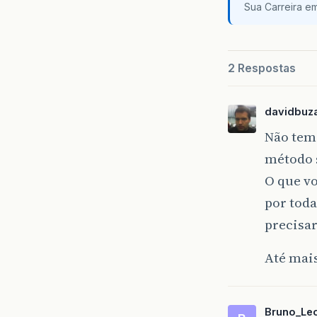
Sua Carreira e
2 Respostas
davidbuza
Não tem
método s
O que vo
por tod
precisa
Até mai
Bruno_Le