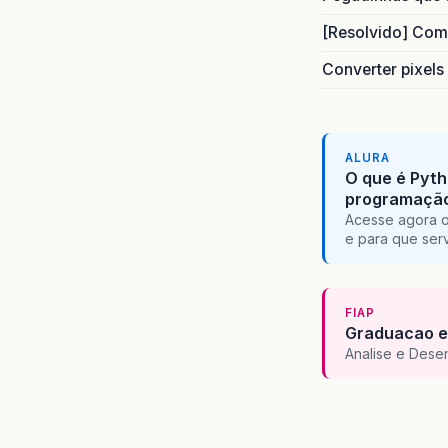
[Resolvido] Com
Converter pixels
ALURA
O que é Pyth
programaçã
Acesse agora o
e para que serv
FIAP
Graduacao e
Analise e Dese