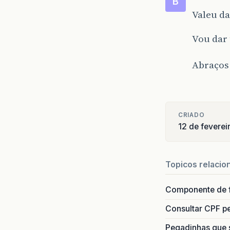
B
Valeu da
Vou dar
Abraço
CRIADO
12 de fevere
Topicos relacio
Componente de 
Consultar CPF pe
Pegadinhas que 