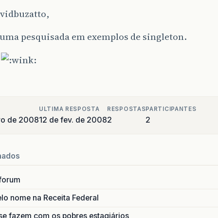
vidbuzatto,
 uma pesquisada em exemplos de singleton.
s
ULTIMA RESPOSTA
RESPOSTAS
PARTICIPANTES
iro de 2008
12 de fev. de 2008
2
2
nados
forum
lo nome na Receita Federal
se fazem com os pobres estagiários