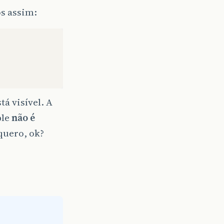
os assim:
á visível. A
ble
não é
quero, ok?