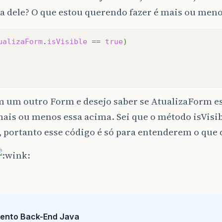
a dele? O que estou querendo fazer é mais ou men
ualizaForm
.
isVisible
==
true
)
 um outro Form e desejo saber se AtualizaForm est
mais ou menos essa acima. Sei que o método isVisi
, portanto esse código é só para entenderem o que 
ento Back-End Java