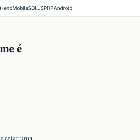
t‑end
Mobile
SQL
JS
PHP
Android
ame é
se criar uma