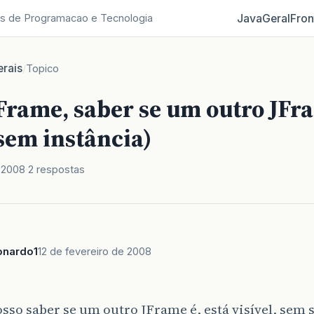
Java
Geral
Fron
s de Programacao e Tecnologia
rais
/
Topico
Frame, saber se um outro JFr
(sem instância)
e 2008
2 respostas
onardo1
12 de fevereiro de 2008
so saber se um outro JFrame é, está visível, sem 