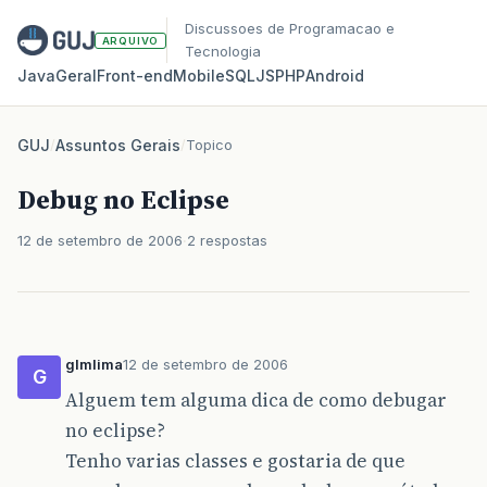
Discussoes de Programacao e
ARQUIVO
Tecnologia
Java
Geral
Front‑end
Mobile
SQL
JS
PHP
Android
GUJ
/
Assuntos Gerais
/
Topico
Debug no Eclipse
12 de setembro de 2006
2 respostas
glmlima
12 de setembro de 2006
G
Alguem tem alguma dica de como debugar
no eclipse?
Tenho varias classes e gostaria de que