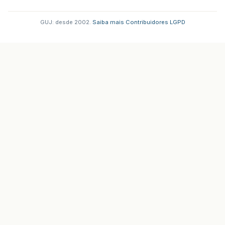
GUJ: desde 2002.
·
Saiba mais
·
Contribuidores
·
LGPD