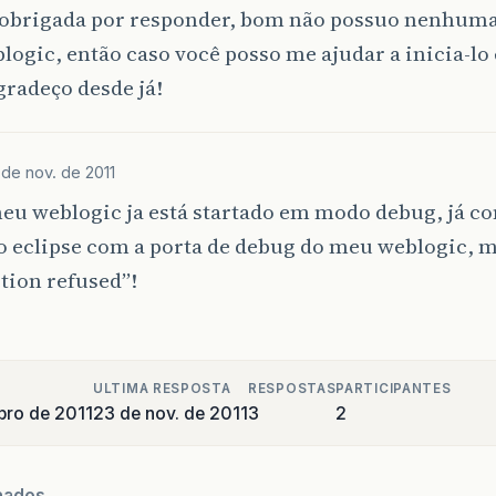
, obrigada por responder, bom não possuo nenhuma
logic, então caso você posso me ajudar a inicia-l
radeço desde já!
 de nov. de 2011
eu weblogic ja está startado em modo debug, já co
o eclipse com a porta de debug do meu weblogic, m
tion refused”!
ULTIMA RESPOSTA
RESPOSTAS
PARTICIPANTES
ro de 2011
23 de nov. de 2011
3
2
nados