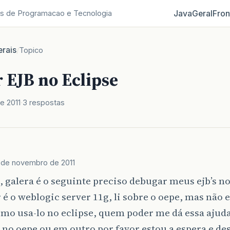
Java
Geral
Fron
s de Programacao e Tecnologia
rais
/
Topico
 EJB no Eclipse
e 2011
3 respostas
 de novembro de 2011
 galera é o seguinte preciso debugar meus ejb’s no
 é o weblogic server 11g, li sobre o oepe, mas não
omo usa-lo no eclipse, quem poder me dá essa ajud
no oepe ou em outro por favor estou a espera e de