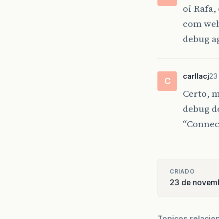
oi Rafa
com web
debug ag
carllacj
23
C
Certo, m
debug d
“Connec
CRIADO
23 de novemb
Topicos relacio