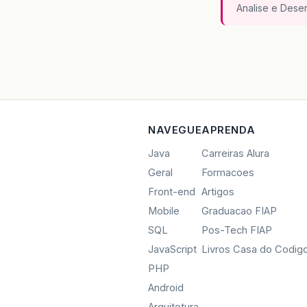
Analise e Dese
NAVEGUE
APRENDA
Java
Carreiras Alura
Geral
Formacoes
Front-end
Artigos
Mobile
Graduacao FIAP
SQL
Pos-Tech FIAP
JavaScript
Livros Casa do Codig
PHP
Android