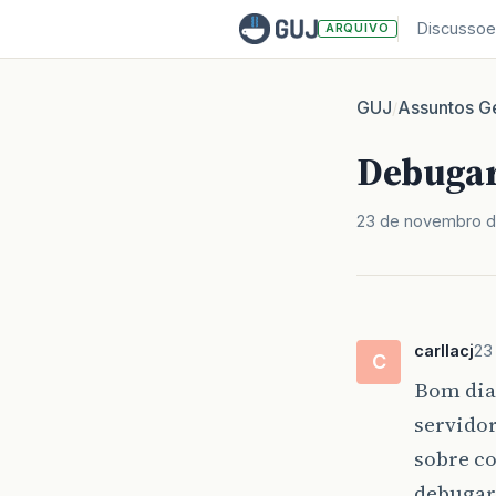
Discussoe
ARQUIVO
GUJ
Assuntos Ge
/
Debugar
23 de novembro d
carllacj
23
C
Bom dia,
servidor
sobre c
debugar 