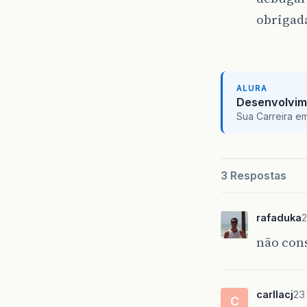
obrigad
ALURA
Desenvolvim
Sua Carreira e
3 Respostas
rafaduka
2
não con
carllacj
23
C