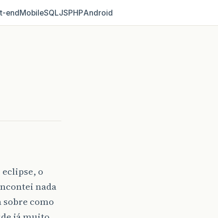
t‑end
Mobile
SQL
JS
PHP
Android
 eclipse, o
 encontei nada
a sobre como
sde já muito