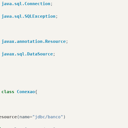
java.sql.Connection
;
java.sql.SQLException
;
javax.annotation.Resource
;
javax.sql.DataSource
;
class
Conexao
{
esource
(
name
=
"jdbc/banco"
)