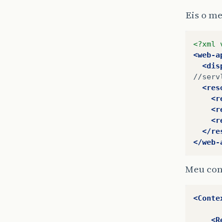
Eis o m
<?xml 
<web-a
<dis
//serv
<res
<r
<r
<r
</re
</web-
Meu con
<Conte
<R