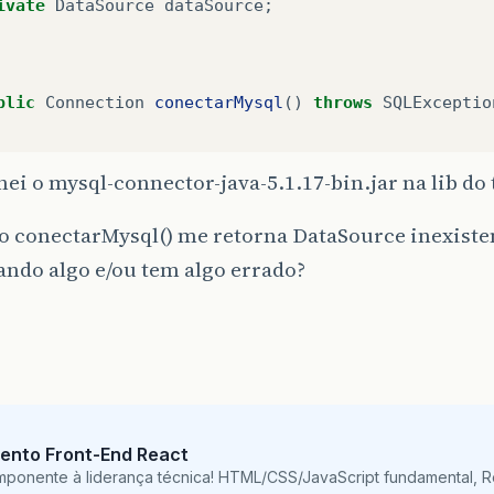
ivate
DataSource
dataSource
;
blic
Connection
conectarMysql
()
throws
SQLExceptio
nei o mysql-connector-java-5.1.17-bin.jar na lib d
if
(
dataSource
==
null
){
o conectarMysql() me retorna DataSource inexist
throw
new
SQLException
(
"DataSource inexisten
tando algo e/ou tem algo errado?
}
Connection
connection
=
dataSource
.
getConnection
if
(
connection
==
null
){
throw
new
SQLException
(
"Não há conexão com o
ento Front-End React
mponente à liderança técnica! HTML/CSS/JavaScript fundamental, 
}