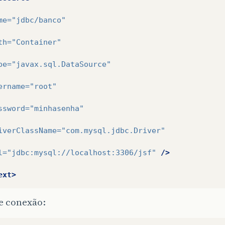
me=
"jdbc/banco"
th=
"Container"
pe=
"javax.sql.DataSource"
ername=
"root"
ssword=
"minhasenha"
iverClassName=
"com.mysql.jdbc.Driver"
l=
"jdbc:mysql://localhost:3306/jsf"
/>
ext>
e conexão: