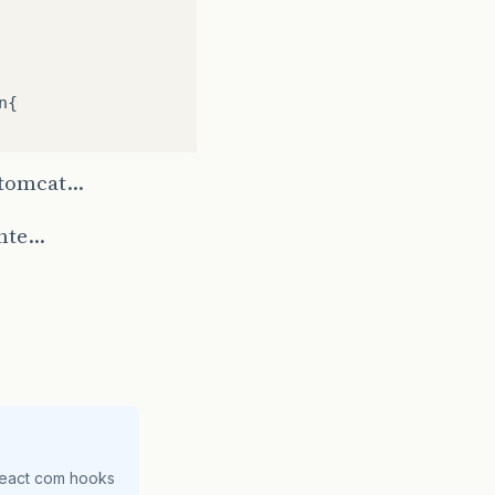
n
{
o tomcat…
ente…
te"
);
();
 banco"
);
React com hooks