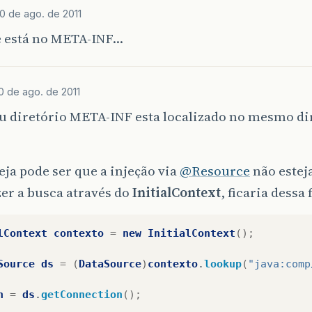
10 de ago. de 2011
 está no META-INF…
0 de ago. de 2011
eu diretório META-INF esta localizado no mesmo d
eja pode ser que a injeção via
@Resource
não estej
zer a busca através do
InitialContext
, ficaria dessa
lContext
contexto
=
new
InitialContext
();
Source
ds
=
(
DataSource
)
contexto
.
lookup
(
"java:comp
n
=
ds
.
getConnection
();