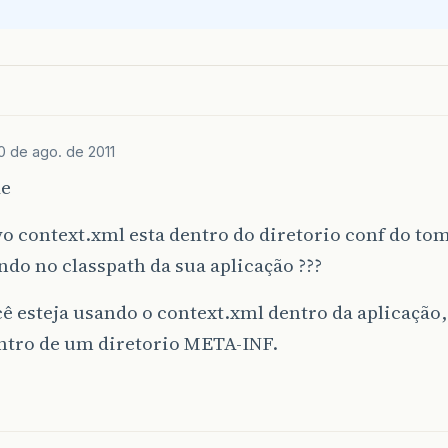
return
connection
;
0 de ago. de 2011
de
o context.xml esta dentro do diretorio conf do tom
ndo no classpath da sua aplicação ???
ê esteja usando o context.xml dentro da aplicação,
entro de um diretorio META-INF.