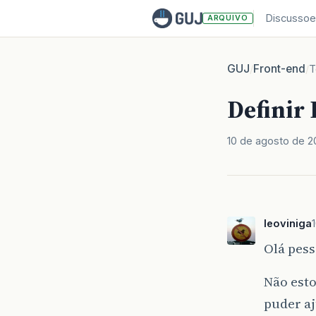
Discussoe
ARQUIVO
GUJ
Front-end
/
/
T
Definir
10 de agosto de 2
leoviniga
Olá pes
Não est
puder aj