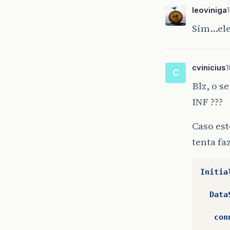
leoviniga
Sim…ele
cvinicius
1
C
Blz, o s
INF ???
Caso est
tenta fa
Initia
Data
con