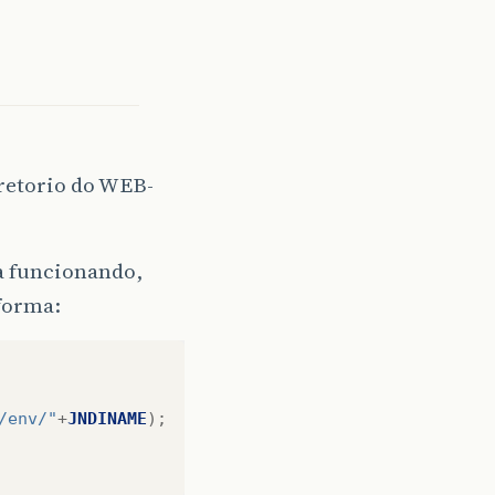
iretorio do WEB-
a funcionando,
 forma:
/env/"
+
JNDINAME
);