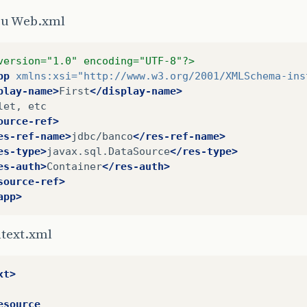
eu Web.xml
version="1.0" encoding="UTF-8"?>
pp
xmlns:xsi=
"http://www.w3.org/2001/XMLSchema-ins
play-name>
First
</display-name>
let,
ource-ref>
es-ref-name>
jdbc/banco
</res-ref-name>
es-type>
javax.sql.DataSource
</res-type>
es-auth>
Container
</res-auth>
source-ref>
app>
text.xml
xt>
esource