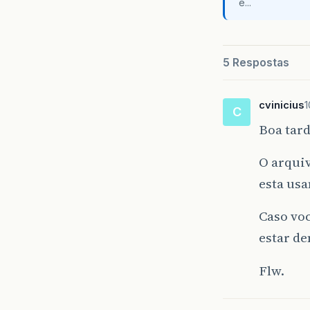
e...
}
5 Respostas
}
cvinicius
1
C
Boa tar
O arquiv
esta usa
Caso voc
estar d
Flw.