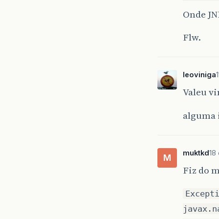
Onde JN
Flw.
leoviniga
Valeu v
alguma 
muktkd
18
M
Fiz do m
Except
javax.n