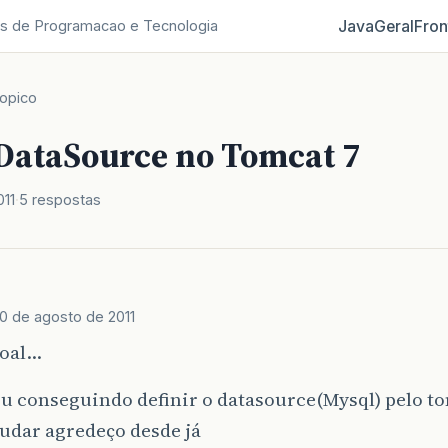
Java
Geral
Fron
s de Programacao e Tecnologia
opico
 DataSource no Tomcat 7
011
5 respostas
10 de agosto de 2011
soal…
ou conseguindo definir o datasource(Mysql) pelo 
udar agredeço desde já