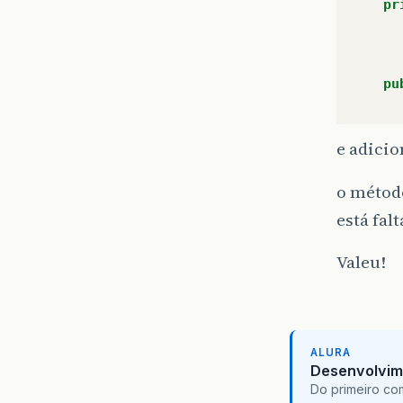
pr
pu
e adicio
o métod
está fal
Valeu!
ALURA
Desenvolvim
Do primeiro co