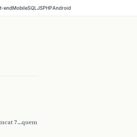
t‑end
Mobile
SQL
JS
PHP
Android
tomcat 7…quem