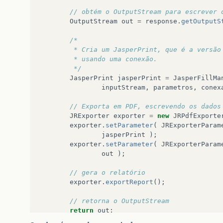
// obtém o OutputStream para escrever 
OutputStream
out
=
response
.
getOutputS
/*
         * Cria um JasperPrint, que é a versão
         * usando uma conexão.
         */
JasperPrint
jasperPrint
=
JasperFillMa
inputStream
,
parametros
,
conex
// Exporta em PDF, escrevendo os dados
JRExporter
exporter
=
new
JRPdfExporte
exporter
.
setParameter
(
JRExporterParam
jasperPrint
);
exporter
.
setParameter
(
JRExporterParam
out
);
// gera o relatório
exporter
.
exportReport
();
// retorna o OutputStream
return
out
;
}