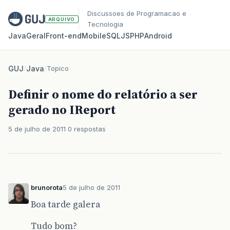
Discussoes de Programacao e
ARQUIVO
Tecnologia
Java
Geral
Front‑end
Mobile
SQL
JS
PHP
Android
GUJ
/
Java
/
Topico
Definir o nome do relatório a ser
gerado no IReport
5 de julho de 2011
0 respostas
brunorota
5 de julho de 2011
Boa tarde galera
Tudo bom?