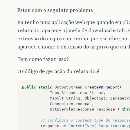
Estou com o seguinte problema
Eu tenho uma aplicação web que quando eu cli
relatório, aparece a janela de download e tals.
extensao do arquivo eu tenho que escolher, eu 
aparece o nome e extensão do arquivo que eu de
Tem como fazer isso?
O código de geração do relatorio é
public
static
OutputStream
createPDFReport
(
InputStream
inputStream
,
Map
&
lt
;
String
,
Object
&
gt
;
parametr
Connection
conexao
,
HttpServletResponse
response
)
thr
// configura o content type do respons
response
.
setContentType
(
"application/