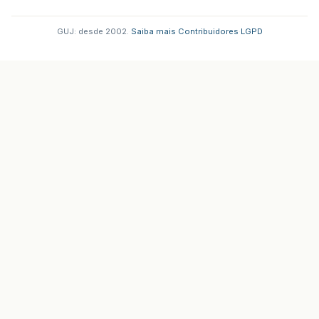
GUJ: desde 2002.
·
Saiba mais
·
Contribuidores
·
LGPD