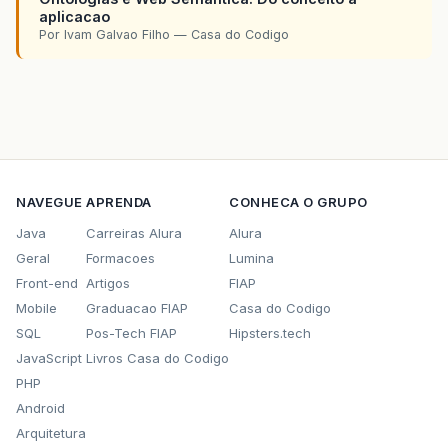
aplicacao
Por Ivam Galvao Filho — Casa do Codigo
NAVEGUE
APRENDA
CONHECA O GRUPO
Java
Carreiras Alura
Alura
Geral
Formacoes
Lumina
Front-end
Artigos
FIAP
Mobile
Graduacao FIAP
Casa do Codigo
SQL
Pos-Tech FIAP
Hipsters.tech
JavaScript
Livros Casa do Codigo
PHP
Android
Arquitetura