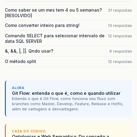
Como saber se um mes tem 4 ou 5 semanas?
31 respostas
[RESOLVIDO]
Como converter inteiro para string!
13 respostas
Comando SELECT para selecionar intervalo de
12 respostas
data SQL SERVER
&, &&, |, ||. Qndo usar?
6 respostas
O método split
12 respostas
ALURA
Git Flow: entenda o que é, como e quando utilizar
Entenda o que é Git Flow, como funciona seu fluxo com
branches como Master, Develop, Feature, Release e Hotfix,
além de vantagens e desvantagens.
CASA DO CODIGO
Ontologias e Web Semantica: Do conceito a