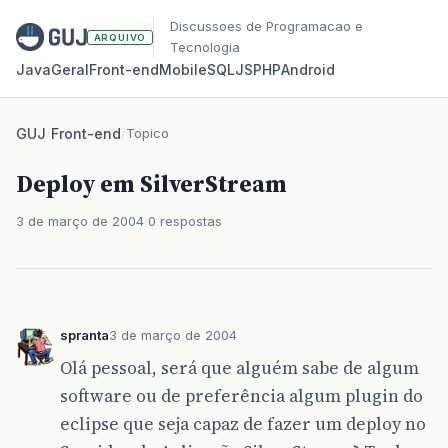
Discussoes de Programacao e
ARQUIVO
Tecnologia
Java
Geral
Front‑end
Mobile
SQL
JS
PHP
Android
GUJ
/
Front-end
/
Topico
Deploy em SilverStream
3 de março de 2004
0 respostas
spranta
3 de março de 2004
Olá pessoal, será que alguém sabe de algum
software ou de preferência algum plugin do
eclipse que seja capaz de fazer um deploy no