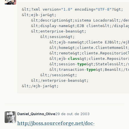
&
lt
;?
xml
version
=
"1.0"
encoding
=
"UTF-8"
?
&
gt
;
&
lt
;
ejb
-
jar
&
gt
;
&
lt
;
description
&
gt
;
sistema
Locadora
&
lt
;
/
de
&
lt
;
display
-
name
&
gt
;
EJB
cliente
&
lt
;
/
displa
&
lt
;
enterprise
-
beans
&
gt
;
&
lt
;
session
&
gt
;
&
lt
;
ejb
-
name
&
gt
;
Cliente
EJB
&
lt
;
/
ej
&
lt
;
home
&
gt
;
cliente
.
ClienteHome
&
lt
&
lt
;
remote
&
gt
;
cliente
.
RepositorioC
&
lt
;
ejb
-
class
&
gt
;
cliente
.
Repositor
&
lt
;
session
-
type
&
gt
;
Stateless
&
lt
;
/
&
lt
;
transaction
-
type
&
gt
;
Bean
&
lt
;
/
t
&
lt
;
/
session
&
gt
;
&
lt
;
/
enterprise
-
beans
&
gt
;
&
lt
;
/
ejb
-
jar
&
gt
;
Daniel_Quirino_Olive
29 de out. de 2003
http://jboss.sourceforge.net/doc-