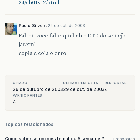
24/ch01s12.html
Paulo_Silveira
29 de out. de 2003
Faltou voce falar qual eh o DTD do seu ejb-
jar.xml
copia e cola o erro!
CRIADO
ULTIMA RESPOSTA
RESPOSTAS
29 de outubro de 2003
29 de out. de 2003
4
PARTICIPANTES
4
Topicos relacionados
Como saber se um mes tem 4 ou 5 semanas?
31 respostas