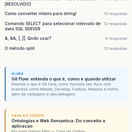
[RESOLVIDO]
Como converter inteiro para string!
13 respostas
Comando SELECT para selecionar intervalo de
12 respostas
data SQL SERVER
&, &&, |, ||. Qndo usar?
6 respostas
O método split
12 respostas
ALURA
Git Flow: entenda o que é, como e quando utilizar
Entenda o que é Git Flow, como funciona seu fluxo com
branches como Master, Develop, Feature, Release e Hotfix,
além de vantagens e desvantagens.
CASA DO CODIGO
Ontologias e Web Semantica: Do conceito a
aplicacao
Por Ivam Galvao Filho — Casa do Codigo