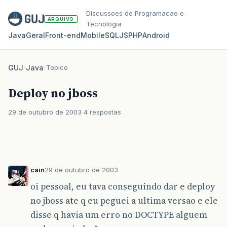
Discussoes de Programacao e
ARQUIVO
Tecnologia
Java
Geral
Front‑end
Mobile
SQL
JS
PHP
Android
GUJ
/
Java
/
Topico
Deploy no jboss
29 de outubro de 2003
4 respostas
cain
29 de outubro de 2003
oi pessoal, eu tava conseguindo dar e deploy
no jboss ate q eu peguei a ultima versao e ele
disse q havia um erro no DOCTYPE alguem