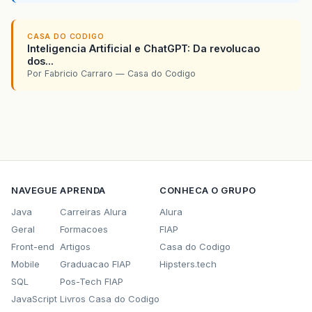
CASA DO CODIGO
Inteligencia Artificial e ChatGPT: Da revolucao
dos...
Por Fabricio Carraro — Casa do Codigo
NAVEGUE
APRENDA
CONHECA O GRUPO
Java
Carreiras Alura
Alura
Geral
Formacoes
FIAP
Front-end
Artigos
Casa do Codigo
Mobile
Graduacao FIAP
Hipsters.tech
SQL
Pos-Tech FIAP
JavaScript
Livros Casa do Codigo