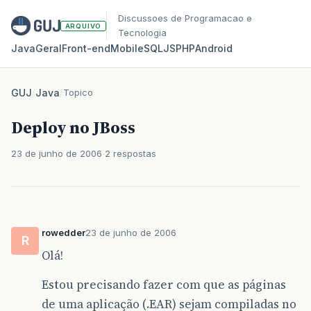
Discussoes de Programacao e
ARQUIVO
Tecnologia
Java
Geral
Front‑end
Mobile
SQL
JS
PHP
Android
GUJ
/
Java
/
Topico
Deploy no JBoss
23 de junho de 2006
2 respostas
rowedder
23 de junho de 2006
R
Olá!
Estou precisando fazer com que as páginas
de uma aplicação (.EAR) sejam compiladas no