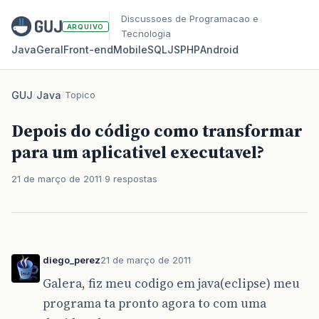
Discussoes de Programacao e
ARQUIVO
Tecnologia
Java
Geral
Front‑end
Mobile
SQL
JS
PHP
Android
GUJ
/
Java
/
Topico
Depois do código como transformar
para um aplicativel executavel?
21 de março de 2011
9 respostas
diego_perez
21 de março de 2011
Galera, fiz meu codigo em java(eclipse) meu
programa ta pronto agora to com uma