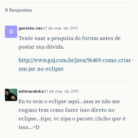
9 Respostas
geraldo.vec
21 de mar. de 2011
G
Tente usar a pesquisa do forum antes de
postar sua dúvida.
http://www.guj.com.br/java/96469-como-criar-
um-jar-no-eclipse
edimarakika
21 de mar. de 2011
Eu to sem o eclipse aqui…mas se não me
engano tem como fazer isso direto no
eclipse…tipo, vc zipa o pacote //Acho que é
isso…=D