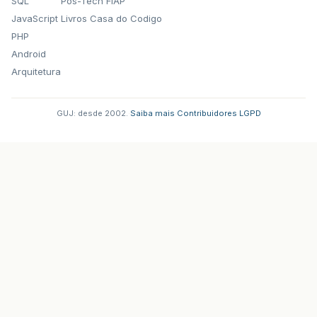
SQL
Pos-Tech FIAP
JavaScript
Livros Casa do Codigo
PHP
Android
Arquitetura
GUJ: desde 2002.
·
Saiba mais
·
Contribuidores
·
LGPD