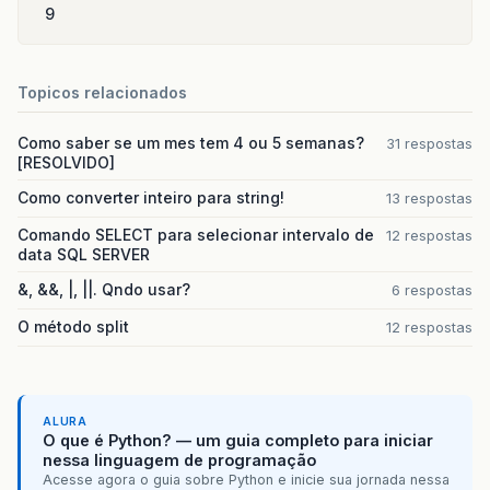
9
Topicos relacionados
Como saber se um mes tem 4 ou 5 semanas?
31 respostas
[RESOLVIDO]
Como converter inteiro para string!
13 respostas
Comando SELECT para selecionar intervalo de
12 respostas
data SQL SERVER
&, &&, |, ||. Qndo usar?
6 respostas
O método split
12 respostas
ALURA
O que é Python? — um guia completo para iniciar
nessa linguagem de programação
Acesse agora o guia sobre Python e inicie sua jornada nessa