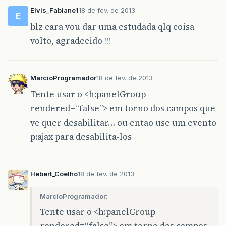
Elvis_Fabiane1
18 de fev. de 2013
E
blz cara vou dar uma estudada qlq coisa
volto, agradecido !!!
MarcioProgramador
18 de fev. de 2013
Tente usar o <h:panelGroup
rendered=“false”> em torno dos campos que
vc quer desabilitar… ou entao use um evento
p:ajax para desabilita-los
Hebert_Coelho
18 de fev. de 2013
MarcioProgramador:
Tente usar o <h:panelGroup
rendered=“false”> em torno dos campos