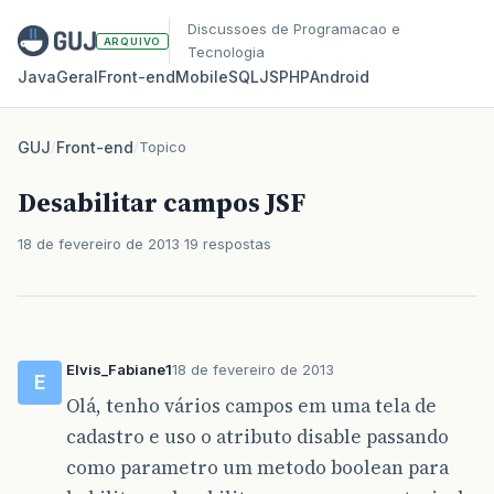
Discussoes de Programacao e
ARQUIVO
Tecnologia
Java
Geral
Front‑end
Mobile
SQL
JS
PHP
Android
GUJ
/
Front-end
/
Topico
Desabilitar campos JSF
18 de fevereiro de 2013
19 respostas
Elvis_Fabiane1
18 de fevereiro de 2013
E
Olá, tenho vários campos em uma tela de
cadastro e uso o atributo disable passando
como parametro um metodo boolean para