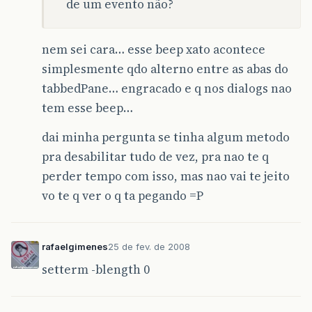
de um evento não?
nem sei cara… esse beep xato acontece
simplesmente qdo alterno entre as abas do
tabbedPane… engracado e q nos dialogs nao
tem esse beep…
dai minha pergunta se tinha algum metodo
pra desabilitar tudo de vez, pra nao te q
perder tempo com isso, mas nao vai te jeito
vo te q ver o q ta pegando =P
rafaelgimenes
25 de fev. de 2008
setterm -blength 0