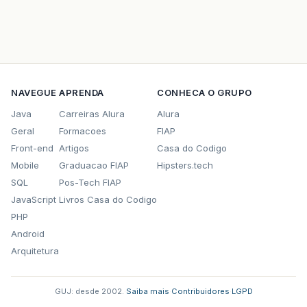
NAVEGUE
APRENDA
CONHECA O GRUPO
Java
Carreiras Alura
Alura
Geral
Formacoes
FIAP
Front-end
Artigos
Casa do Codigo
Mobile
Graduacao FIAP
Hipsters.tech
SQL
Pos-Tech FIAP
JavaScript
Livros Casa do Codigo
PHP
Android
Arquitetura
GUJ: desde 2002.
·
Saiba mais
·
Contribuidores
·
LGPD