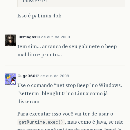
classe?! :?:
Isso é p/ Linux :lol:
luistiagos
10 de out. de 2008
tem sim… arranca de seu gabinete o beep
maldito e pronto…
Guga360
12 de out. de 2008
Use o comando “net stop Beep” no Windows.
“setterm -blenght 0” no Linux como já
disseram.
Para executar isso você vai ter de usar o
, mas como é Java, se não
getRuntime.exec()