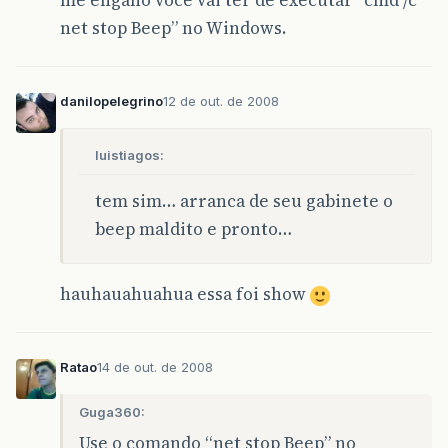
me engano você vai ter de executar “cmd /c
net stop Beep” no Windows.
danilopelegrino
12 de out. de 2008
luistiagos:
tem sim… arranca de seu gabinete o
beep maldito e pronto…
hauhauahuahua essa foi show
Ratao
14 de out. de 2008
Guga360:
Use o comando “net stop Beep” no