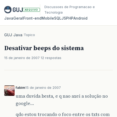
Discussoes de Programacao e
ARQUIVO
Tecnologia
Java
Geral
Front‑end
Mobile
SQL
JS
PHP
Android
GUJ
/
Java
/
Topico
Desativar beeps do sistema
15 de janeiro de 2007
12 respostas
fabim
15 de janeiro de 2007
uma duvida besta, e q nao axei a solução no
google…
qdo estou trocando o foco entre os txts com