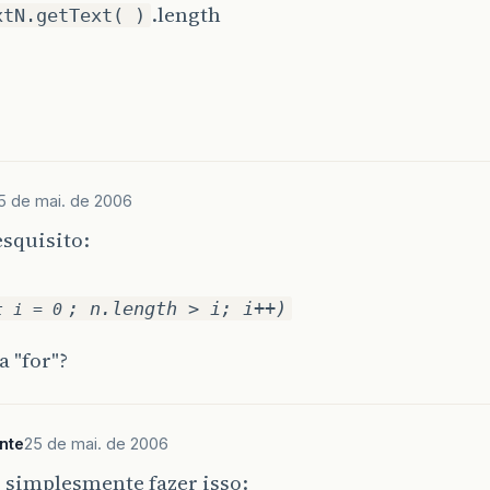
.length
xtN.getText( )
5 de mai. de 2006
squisito:
; n.length > i; i++)
t i = 0
a "for"?
nte
25 de mai. de 2006
 simplesmente fazer isso: