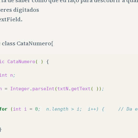
ia de saber como que eu faço para descobrir a qua
eres digitados
xtField.
c class CataNumero{
ic
CataNumero
(
)
{

int
n
;
n
=
Integer
.
parseInt
(
txtN
.
getText
(
))
;
for
(
int
i
=
0
;  n.length > i;  i++) {     // Da e