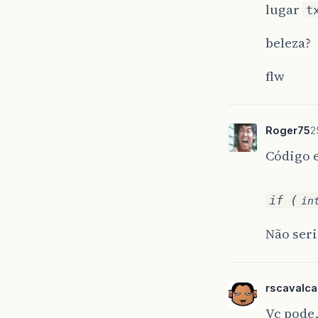
lugar
t
beleza?
flw
Roger75
2
Código e
if (
in
Não seri
rscavalca
Vc pode,