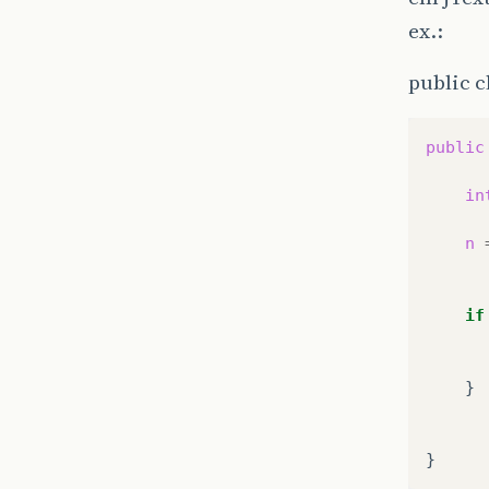
ex.:
public 
public
in
n
if