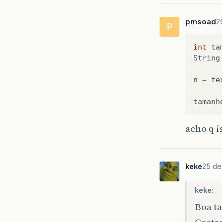
pmsoad
2
P
int
ta
String
n
=
te
tamanh
acho q i
keke
25 de
keke:
Boa ta