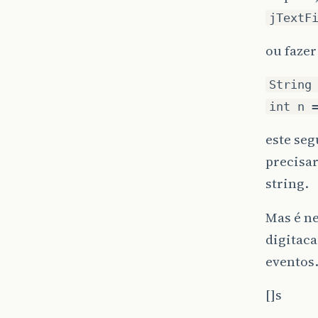
jTextF
ou fazer
String
int n 
este seg
precisar
string.
Mas é n
digitac
eventos
[]s