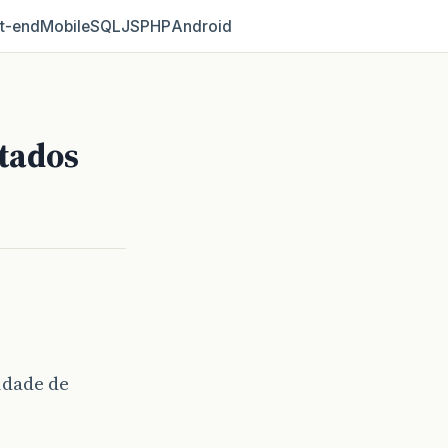
t‑end
Mobile
SQL
JS
PHP
Android
tados
idade de