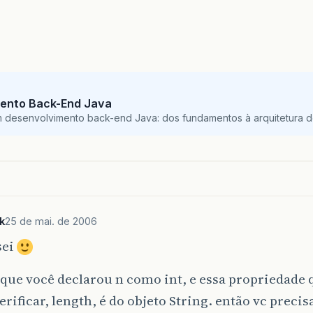
ento Back-End Java
m desenvolvimento back-end Java: dos fundamentos à arquitetura de
k
25 de mai. de 2006
sei
que você declarou n como int, e essa propriedade 
erificar, length, é do objeto String. então vc precis