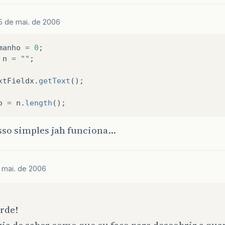
5 de mai. de 2006
manho
=
0
;
n
=
""
;
xtFieldx
.
getText
();
o
=
n
.
length
();
sso simples jah funciona…
 mai. de 2006
rde!