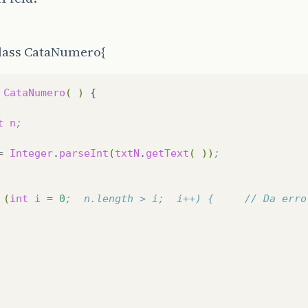
class CataNumero{
CataNumero
(
)
{

t
n
;
=
Integer
.
parseInt
(
txtN
.
getText
(
))
;
(
int
i
=
0
;  n.length > i;  i++) {     // Da erro