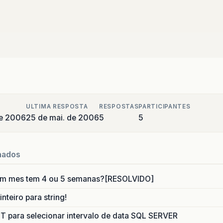
ULTIMA RESPOSTA
RESPOSTAS
PARTICIPANTES
de 2006
25 de mai. de 2006
5
5
nados
um mes tem 4 ou 5 semanas?[RESOLVIDO]
nteiro para string!
para selecionar intervalo de data SQL SERVER