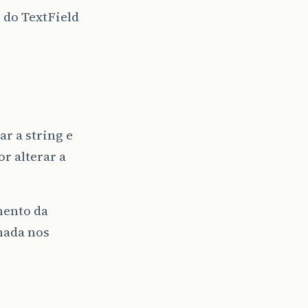
 do TextField
r a string e
r alterar a
mento da
hada nos