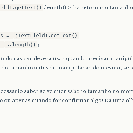
.length()-> ira retornar o tamanho
ield1.getText()
;
 s =
jTextField1.getText()
;
=
s.length()
undo caso vc devera usar quando precisar manipula
 do tamanho antes da manipulacao do mesmo, se fo
ecessario saber se vc quer saber o tamanho no mo
ao ou apenas quando for confirmar algo! Da uma ol
.