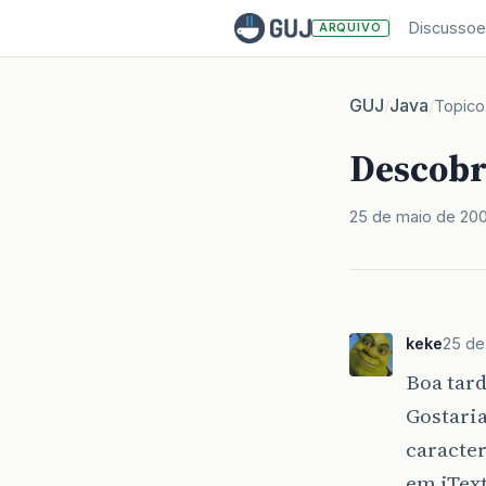
Discussoe
ARQUIVO
GUJ
Java
/
/
Topico
Descobr
25 de maio de 20
keke
25 de
Boa tard
Gostaria
caracter
em jText