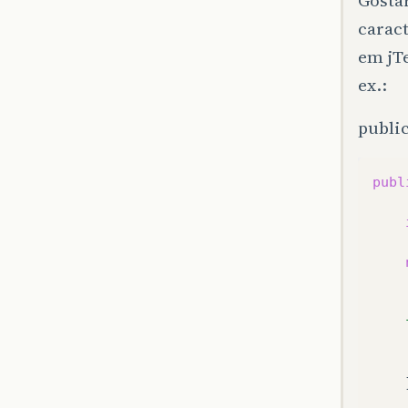
Gostar
caract
em jTe
ex.:
publi
publ