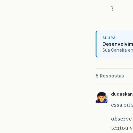
}
ALURA
Desenvolvim
Sua Carreira e
5 Respostas
dudaskan
essa eu 
observe 
tentou v