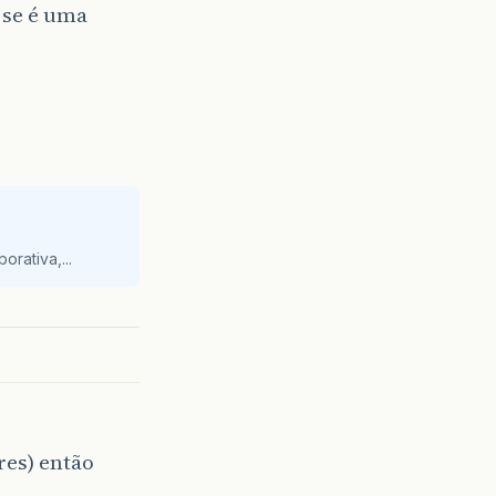
u se é uma
orativa,...
res) então