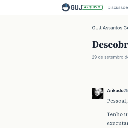
Discussoe
ARQUIVO
GUJ
Assuntos Ge
/
Descobr
29 de setembro d
Arikado
2
Pessoal,
Tenho u
executar