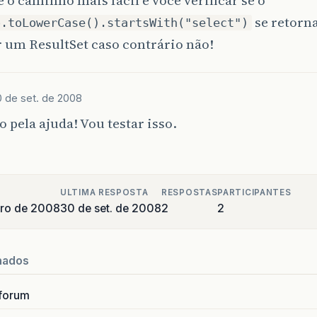
se retorna
o.toLowerCase().startsWith("select")
 um ResultSet caso contrário não!
 de set. de 2008
 pela ajuda! Vou testar isso.
ULTIMA RESPOSTA
RESPOSTAS
PARTICIPANTES
bro de 2008
30 de set. de 2008
2
2
nados
forum