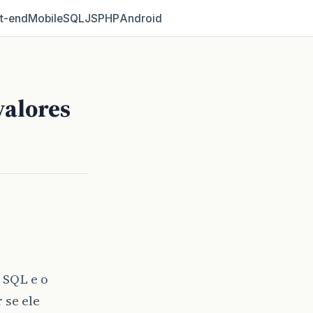
t‑end
Mobile
SQL
JS
PHP
Android
valores
 SQL e o
 se ele