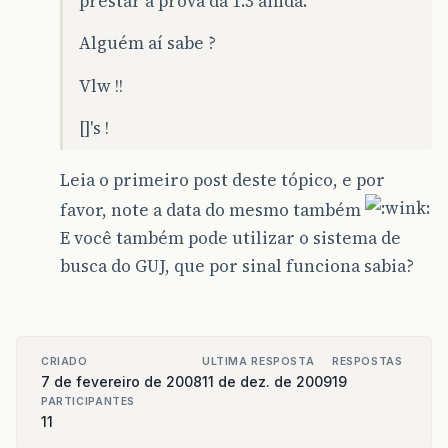
prestar a prova da 1.3 ainda.
Alguém aí sabe ?
Vlw !!
[]'s !
Leia o primeiro post deste tópico, e por
favor, note a data do mesmo também
E você também pode utilizar o sistema de
busca do GUJ, que por sinal funciona sabia?
CRIADO
ULTIMA RESPOSTA
RESPOSTAS
7 de fevereiro de 2008
11 de dez. de 2009
19
PARTICIPANTES
11