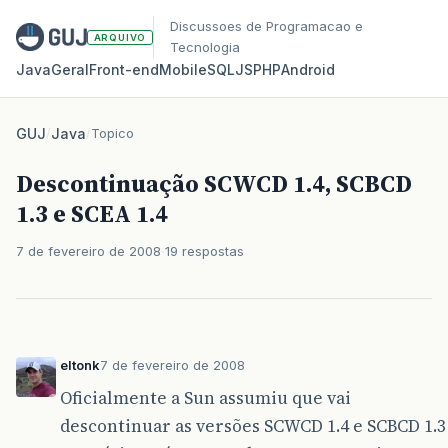
Discussoes de Programacao e
ARQUIVO
Tecnologia
Java
Geral
Front‑end
Mobile
SQL
JS
PHP
Android
GUJ
/
Java
/
Topico
Descontinuação SCWCD 1.4, SCBCD
1.3 e SCEA 1.4
7 de fevereiro de 2008
19 respostas
eltonk
7 de fevereiro de 2008
Oficialmente a Sun assumiu que vai
descontinuar as versões SCWCD 1.4 e SCBCD 1.3