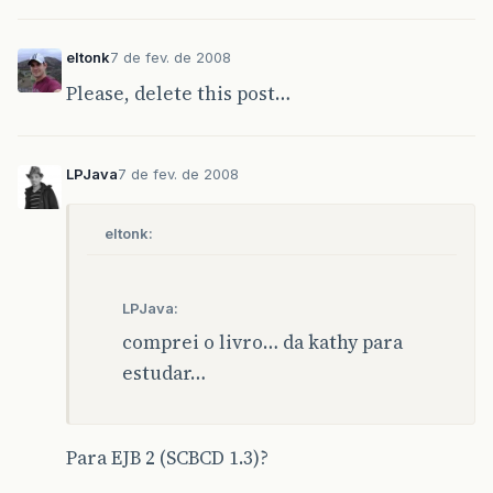
eltonk
7 de fev. de 2008
Please, delete this post…
LPJava
7 de fev. de 2008
eltonk:
LPJava:
comprei o livro… da kathy para
estudar…
Para EJB 2 (SCBCD 1.3)?