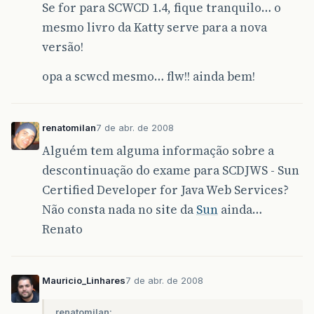
Se for para SCWCD 1.4, fique tranquilo… o
mesmo livro da Katty serve para a nova
versão!
opa a scwcd mesmo… flw!! ainda bem!
renatomilan
7 de abr. de 2008
Alguém tem alguma informação sobre a
descontinuação do exame para SCDJWS - Sun
Certified Developer for Java Web Services?
Não consta nada no site da
Sun
ainda…
Renato
Mauricio_Linhares
7 de abr. de 2008
renatomilan: