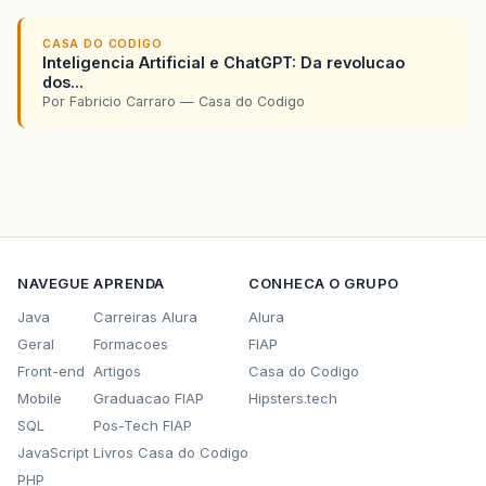
CASA DO CODIGO
Inteligencia Artificial e ChatGPT: Da revolucao
dos...
Por Fabricio Carraro — Casa do Codigo
NAVEGUE
APRENDA
CONHECA O GRUPO
Java
Carreiras Alura
Alura
Geral
Formacoes
FIAP
Front-end
Artigos
Casa do Codigo
Mobile
Graduacao FIAP
Hipsters.tech
SQL
Pos-Tech FIAP
JavaScript
Livros Casa do Codigo
PHP