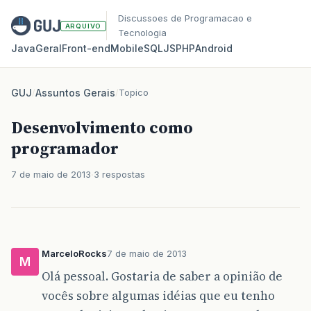
Discussoes de Programacao e
ARQUIVO
Tecnologia
Java
Geral
Front‑end
Mobile
SQL
JS
PHP
Android
GUJ
/
Assuntos Gerais
/
Topico
Desenvolvimento como
programador
7 de maio de 2013
3 respostas
MarceloRocks
7 de maio de 2013
M
Olá pessoal. Gostaria de saber a opinião de
vocês sobre algumas idéias que eu tenho