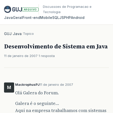
Discussoes de Programacao e
ARQUIVO
Tecnologia
Java
Geral
Front‑end
Mobile
SQL
JS
PHP
Android
GUJ
/
Java
/
Topico
Desenvolvimento de Sistema em Java
11 de janeiro de 2007
1 resposta
MackrophusPJ
11 de janeiro de 2007
M
Olá Galera do Forum.
Galera é o seguinte…
Aqui na empresa trabalhamos com sistemas