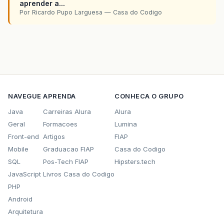
aprender a...
Por Ricardo Pupo Larguesa — Casa do Codigo
NAVEGUE
APRENDA
CONHECA O GRUPO
Java
Carreiras Alura
Alura
Geral
Formacoes
Lumina
Front-end
Artigos
FIAP
Mobile
Graduacao FIAP
Casa do Codigo
SQL
Pos-Tech FIAP
Hipsters.tech
JavaScript
Livros Casa do Codigo
PHP
Android
Arquitetura