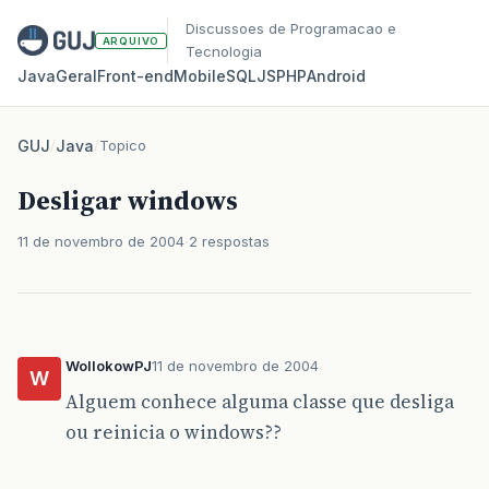
Discussoes de Programacao e
ARQUIVO
Tecnologia
Java
Geral
Front‑end
Mobile
SQL
JS
PHP
Android
GUJ
/
Java
/
Topico
Desligar windows
11 de novembro de 2004
2 respostas
WollokowPJ
11 de novembro de 2004
W
Alguem conhece alguma classe que desliga
ou reinicia o windows??