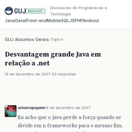
Discussoes de Programacao e
ARQUIVO
Tecnologia
Java
Geral
Front‑end
Mobile
SQL
JS
PHP
Android
GUJ
/
Assuntos Gerais
/
Topico
Desvantagem grande Java em
relação a .net
19 de dezembro de 2007
53 respostas
antoniopopete
19 de dezembro de 2007
Eu acho que o Java perde a força quando se
divide em n frameworks para o mesmo fim.