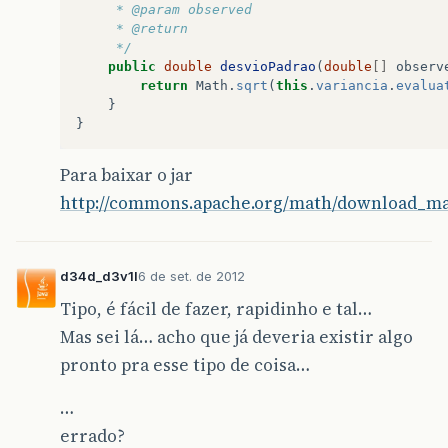
	 * @param observed
	 * @return
	 */
public
double
desvioPadrao
(
double
[]
observ
return
Math
.
sqrt
(
this
.
variancia
.
evalua
}
}
Para baixar o jar
http://commons.apache.org/math/download_ma
d34d_d3v1l
6 de set. de 2012
Tipo, é fácil de fazer, rapidinho e tal…
Mas sei lá… acho que já deveria existir algo
pronto pra esse tipo de coisa…
…
errado?