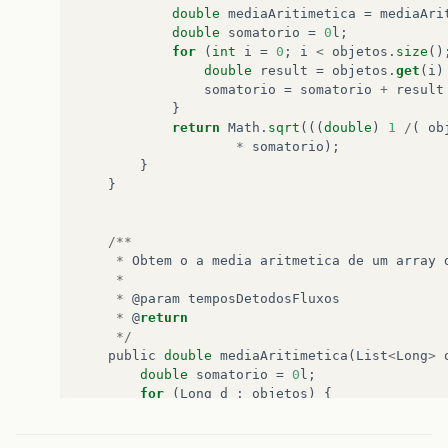
double
mediaAritimetica
=
mediaAri
double
somatorio
=
0
l
;
for
(
int
i
=
0
;
i
<
objetos
.
size
()
double
result
=
objetos
.
get
(
i
)
somatorio
=
somatorio
+
result
}
return
Math
.
sqrt
(((
double
)
1
/
(
ob
*
somatorio
);
}
}
/**
*
Obtem
o
a
media
aritmetica
de
um
array
*
*
@
param
temposDetodosFluxos
*
@
return
*/
public
double
mediaAritimetica
(
List
<
Long
>
double
somatorio
=
0
l
;
for
(
Long
d
:
objetos
)
{
somatorio
+
=
d
;
}