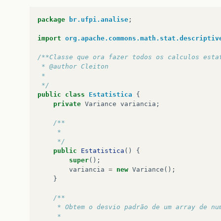
package
br.ufpi.analise
;
import
org.apache.commons.math.stat.descriptiv
/**Classe que ora fazer todos os calculos esta
 * @author Cleiton
 * 
 */
public
class
Estatistica
{
private
Variance
variancia
;
/**
	 * 
	 */
public
Estatistica
()
{
super
();
variancia
=
new
Variance
();
}
/**
	 * Obtem o desvio padrão de um array de nu
	 * 