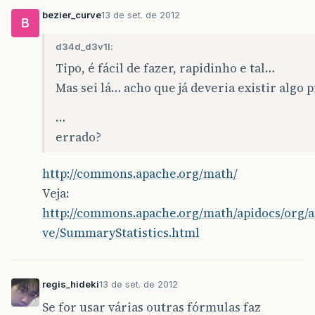
return
somatorio
/
objetos
.
size
();
bezier_curve
13 de set. de 2012
}
B
d34d_d3v1l:
Tipo, é fácil de fazer, rapidinho e tal…
Mas sei lá… acho que já deveria existir algo 
…
errado?
http://commons.apache.org/math/
Veja:
http://commons.apache.org/math/apidocs/org/
ve/SummaryStatistics.html
regis_hideki
13 de set. de 2012
Se for usar várias outras fórmulas faz