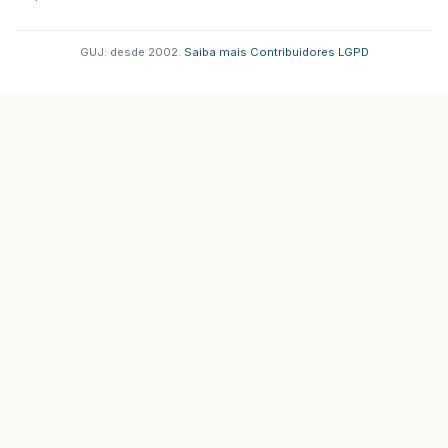
GUJ: desde 2002.
·
Saiba mais
·
Contribuidores
·
LGPD