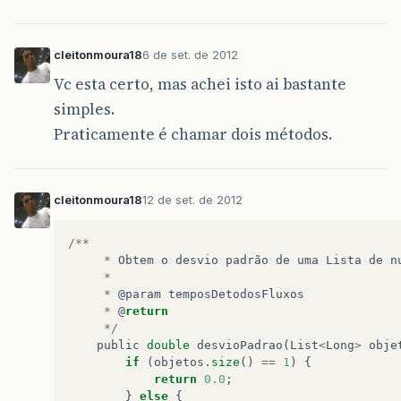
cleitonmoura18
6 de set. de 2012
Vc esta certo, mas achei isto ai bastante
simples.
Praticamente é chamar dois métodos.
cleitonmoura18
12 de set. de 2012
/**
*
Obtem
o
desvio
padrão
de
uma
Lista
de
n
*
*
@
param
temposDetodosFluxos
*
@
return
*/
public
double
desvioPadrao
(
List
<
Long
>
obje
if
(
objetos
.
size
()
==
1
)
{
return
0.0
;
}
else
{