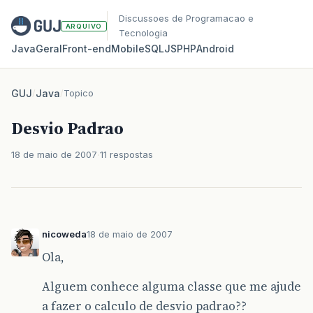
Discussoes de Programacao e
ARQUIVO
Tecnologia
Java
Geral
Front‑end
Mobile
SQL
JS
PHP
Android
GUJ
/
Java
/
Topico
Desvio Padrao
18 de maio de 2007
11 respostas
nicoweda
18 de maio de 2007
Ola,
Alguem conhece alguma classe que me ajude
a fazer o calculo de desvio padrao??