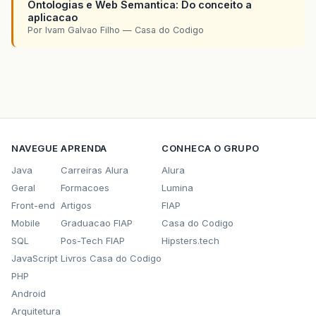
Ontologias e Web Semantica: Do conceito a
aplicacao
Por Ivam Galvao Filho — Casa do Codigo
NAVEGUE
APRENDA
CONHECA O GRUPO
Java
Carreiras Alura
Alura
Geral
Formacoes
Lumina
Front-end
Artigos
FIAP
Mobile
Graduacao FIAP
Casa do Codigo
SQL
Pos-Tech FIAP
Hipsters.tech
JavaScript
Livros Casa do Codigo
PHP
Android
Arquitetura