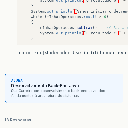
System
.
out
.
println
(
“
O
resultado
é
“
+
}
System
.
out
.
println
(
“
Vamos
iniciar
o
decrem
While
(
mInhasOperacoes
.
result
>
0
)
{
mInhasOperacoes
subtrai
()
// falta 
System
.
out
.
println
(
“
O
resultado
é
“
+
}
}
[color=red]Moderador: Use um título mais explic
ALURA
Desenvolvimento Back-End Java
Sua Carreira em desenvolvimento back-end Java: dos
fundamentos à arquitetura de sistemas...
13 Respostas