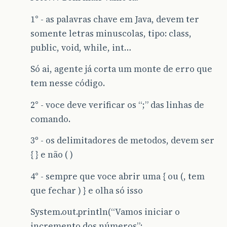
1° - as palavras chave em Java, devem ter
somente letras minuscolas, tipo: class,
public, void, while, int…
Só ai, agente já corta um monte de erro que
tem nesse código.
2° - voce deve verificar os “;” das linhas de
comando.
3º - os delimitadores de metodos, devem ser
{ } e não ( )
4° - sempre que voce abrir uma { ou (, tem
que fechar ) } e olha só isso
System.out.println(“Vamos iniciar o
incremento dos números”;