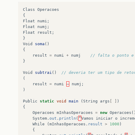
Class
Operacoes
{
Float
numi
;
Float
numj
;
Float
result
;
}
Void
soma
()
{
result
=
numi
+
numj
// falta o ponto e
}
Void
subtrai
()
// deveria ter um tipo de reto
(
result
=
numi
–
numj
;
)
Public
static
void
main
(
String
args
[
]
)
{
Operacoes
mInhasOperacoes
=
new
Operacoes
(
System
.
out
.
println
(
“
Vamos
iniciar
o
increm
While
(
mInhasOperacoes
.
result
>
1000
)
{