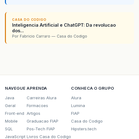
CASA DO CODIGO
Inteligencia Artificial e ChatGPT: Da revolucao
dos...
Por Fabricio Carraro — Casa do Codigo
NAVEGUE
APRENDA
CONHECA O GRUPO
Java
Carreiras Alura
Alura
Geral
Formacoes
Lumina
Front-end
Artigos
FIAP
Mobile
Graduacao FIAP
Casa do Codigo
SQL
Pos-Tech FIAP
Hipsters.tech
JavaScript
Livros Casa do Codigo