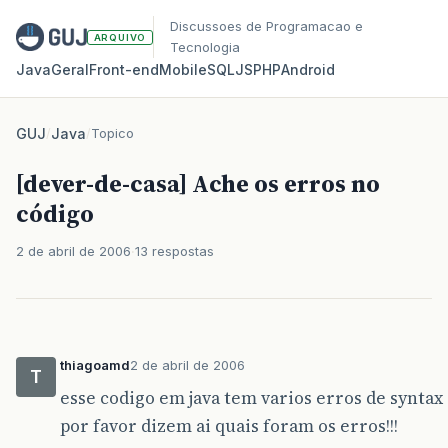
Discussoes de Programacao e
ARQUIVO
Tecnologia
Java
Geral
Front‑end
Mobile
SQL
JS
PHP
Android
GUJ
/
Java
/
Topico
[dever-de-casa] Ache os erros no
código
2 de abril de 2006
13 respostas
thiagoamd
2 de abril de 2006
T
esse codigo em java tem varios erros de syntax e
por favor dizem ai quais foram os erros!!!