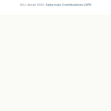
GUJ: desde 2002.
·
Saiba mais
·
Contribuidores
·
LGPD