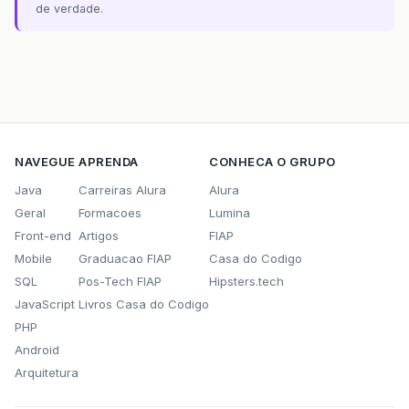
de verdade.
NAVEGUE
APRENDA
CONHECA O GRUPO
Java
Carreiras Alura
Alura
Geral
Formacoes
Lumina
Front-end
Artigos
FIAP
Mobile
Graduacao FIAP
Casa do Codigo
SQL
Pos-Tech FIAP
Hipsters.tech
JavaScript
Livros Casa do Codigo
PHP
Android
Arquitetura