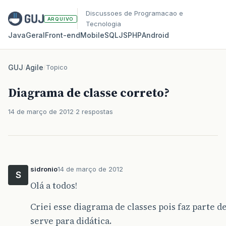
Discussoes de Programacao e
ARQUIVO
Tecnologia
Java
Geral
Front‑end
Mobile
SQL
JS
PHP
Android
GUJ
/
Agile
/
Topico
Diagrama de classe correto?
14 de março de 2012
2 respostas
sidronio
14 de março de 2012
S
Olá a todos!
Criei esse diagrama de classes pois faz parte 
serve para didática.