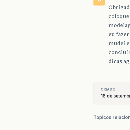
Obrigado
coloquei
modelag
eu fazer
mudei e
concluir
dicas ag
CRIADO
18 de setemb
Topicos relacio