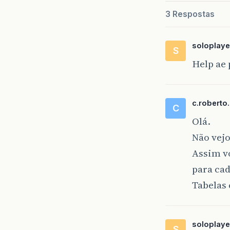
3 Respostas
soloplaye
S
Help ae 
c.roberto
C
Olá.
Não vejo
Assim vo
para ca
Tabelas 
soloplaye
S