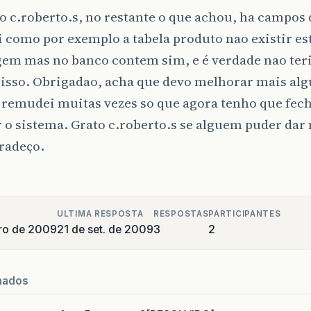
 c.roberto.s, no restante o que achou, ha campos
 como por exemplo a tabela produto nao existir es
em mas no banco contem sim, e é verdade nao teri
 isso. Obrigadao, acha que devo melhorar mais alg
 remudei muitas vezes so que agora tenho que fech
 o sistema. Grato c.roberto.s se alguem puder da
radeço.
ULTIMA RESPOSTA
RESPOSTAS
PARTICIPANTES
ro de 2009
21 de set. de 2009
3
2
nados