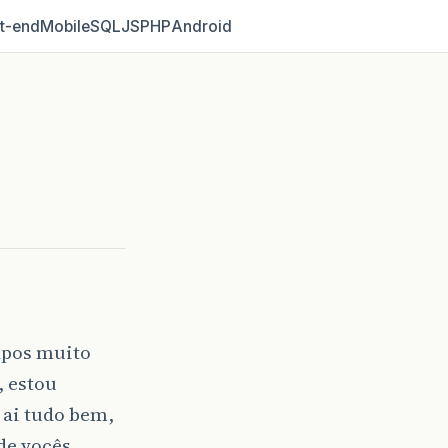
t‑end
Mobile
SQL
JS
PHP
Android
apos muito
 estou
 ai tudo bem,
de vocês,