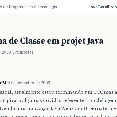
Java
Geral
Fron
s de Programacao e Tecnologia
a de Classe em projet Java
e 2009
3 respostas
rPJ
18 de setembro de 2009
essoal, atualmente estou terminando um TCC mas 
surgiram algumas duvidas referente a modelagem,
lvendo uma aplicação Java Web com Hibernate, ate
azer a modelagem na mão no Jude gostaria dadica 