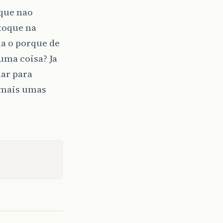
 que nao
toque na
a o porque de
uma coisa? Ja
ar para
r mais umas