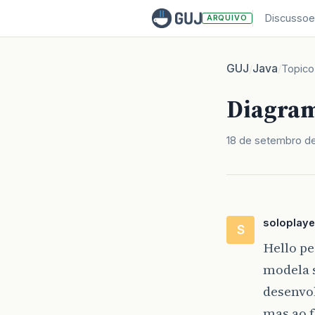
Discussoe
ARQUIVO
GUJ
Java
/
/
Topico
Diagram
18 de setembro d
soloplaye
S
Hello p
modela 
desenvo
mas ao f