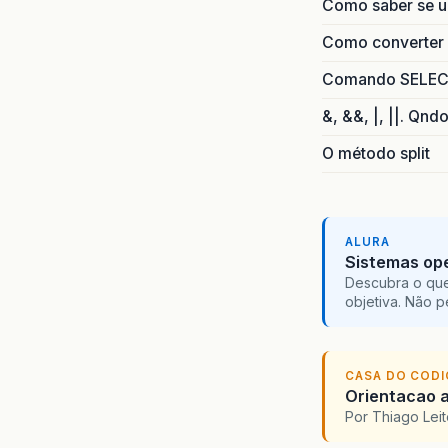
Como saber se 
Como converter i
Comando SELECT 
&, &&, |, ||. Qnd
O método split
ALURA
Sistemas ope
Descubra o que
objetiva. Não 
CASA DO COD
Orientacao a
Por Thiago Lei