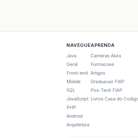
NAVEGUE
APRENDA
Java
Carreiras Alura
Geral
Formacoes
Front-end
Artigos
Mobile
Graduacao FIAP
SQL
Pos-Tech FIAP
JavaScript
Livros Casa do Codig
PHP
Android
Arquitetura