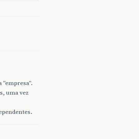
a “empresa”.
es, uma vez
dependentes.