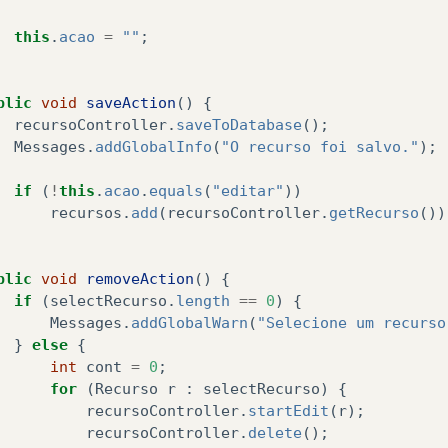
this
.
acao
=
""
;
blic
void
saveAction
()
{
recursoController
.
saveToDatabase
();
Messages
.
addGlobalInfo
(
"O recurso foi salvo."
);
if
(
!
this
.
acao
.
equals
(
"editar"
))
recursos
.
add
(
recursoController
.
getRecurso
())
blic
void
removeAction
()
{
if
(
selectRecurso
.
length
==
0
)
{
Messages
.
addGlobalWarn
(
"Selecione um recurso
}
else
{
int
cont
=
0
;
for
(
Recurso
r
:
selectRecurso
)
{
recursoController
.
startEdit
(
r
);
recursoController
.
delete
();