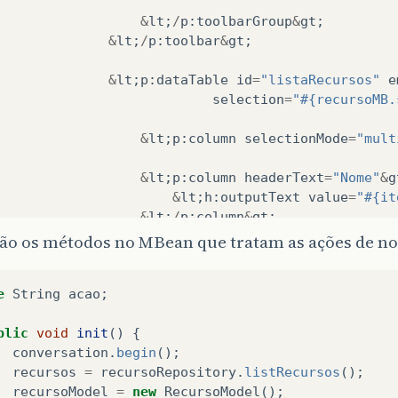
&
lt
;
/
p
:
toolbarGroup
&
gt
;
&
lt
;
/
p
:
toolbar
&
gt
;
&
lt
;
p
:
dataTable
id
=
"listaRecursos"
e
selection
=
"#{recursoMB.
&
lt
;
p
:
column
selectionMode
=
"mult
&
lt
;
p
:
column
headerText
=
"Nome"
&
g
&
lt
;
h
:
outputText
value
=
"#{it
&
lt
;
/
p
:
column
&
gt
;
ão os métodos no MBean que tratam as ações de nov
&
lt
;
p
:
column
headerText
=
"Descriç
&
lt
;
h
:
outputText
value
=
"#{it
e
String
acao
;
&
lt
;
/
p
:
column
&
gt
;
blic
void
init
()
{
&
lt
;
/
p
:
dataTable
&
gt
;
conversation
.
begin
();
&
lt
;
/
h
:
form
&
gt
;
recursos
=
recursoRepository
.
listRecursos
();
recursoModel
=
new
RecursoModel
();