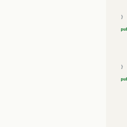
}
pu
}
pu