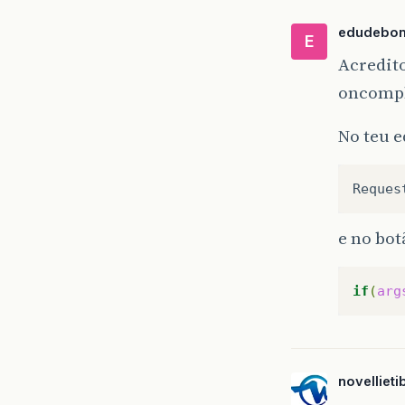
}
edudebo
E
Acredit
oncompl
No teu e
e no bot
if
(
arg
novellieti