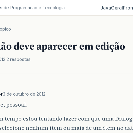
Java
Geral
Fron
s de Programacao e Tecnologia
opico
não deve aparecer em edição
012
2 respostas
br
3 de outubro de 2012
e, pessoal.
m tempo estou tentando fazer com que uma Dialog 
seleciono nenhum item ou mais de um item no datat