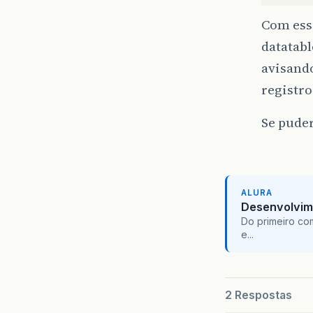
Com esse
datatabl
avisand
registro
Se pude
}
pu
ALURA
Desenvolvim
Do primeiro co
e...
2 Respostas