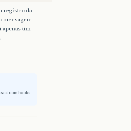
m registro da
er a mensagem
ou apenas um
m excluídos."
);
.
cluído."
);
React com hooks
."
);
"dlgRecurso.hide()"
);
);