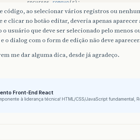
recursos
.
remove
(
r
);
cont
++
;
 código, ao selecionar vários registros ou nenhu
}
e e clicar no botão editar, deveria apenas aparec
o o usuário que deve ser selecionado pelo menos 
if
(
cont
&
gt
;
1
)
{
Messages
.
addGlobalInfo
(
"Os recursos fora
 e o dialog com o form de edição não deve aparecer
}
else
{
Messages
.
addGlobalInfo
(
"O recurso foi ex
rem me dar alguma dica, desde já agradeço.
}
}
blic
void
editAction
()
{
ento Front-End React
if
(
selectRecurso
.
length
!=
1
)
{
mponente à liderança técnica! HTML/CSS/JavaScript fundamental, 
Messages
.
addGlobalWarn
(
"Selecione um recurso
RequestContext
.
getCurrentInstance
().
execute
(
}
else
{
identificaAcao
(
"editar"
);
recursoController
.
startEdit
(
selectRecurso
[
0
]
}