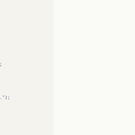
;
."
);