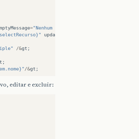
mptyMessage
=
"Nenhum registro."
var
=
"item"
value
=
"#
selectRecurso}"
update
=
"dlgRecurso"
rowKey
=
"#{item
iple"
/&
gt
;
t
;
em.nome}"
/&
gt
;
o, editar e excluir:
ão"
&
gt
;
em.descricao}"
/&
gt
;