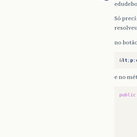
edudebo
Só prec
resolveu
no botã
&
lt
;
p
:
e no mét
public