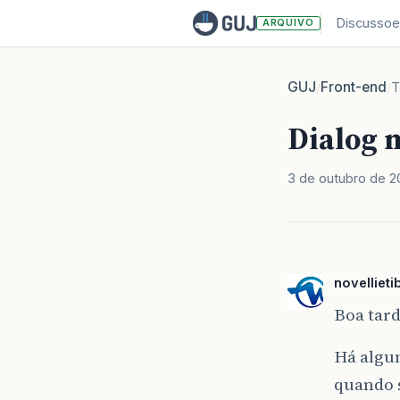
Discussoe
ARQUIVO
GUJ
Front-end
/
/
T
Dialog 
3 de outubro de 2
novellieti
Boa tard
Há algu
quando 