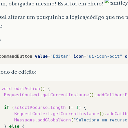
m, obrigadão mesmo! Essa foi em cheio!
isei alterar um pouquinho a lógica/código que me 
:
o
commandButton
value
=
"Editar"
icon
=
"ui-icon-edit"
o
odo de edição:
void
editAction
()
RequestContext
.
getCurrentInstance
()
.
addCallbackP
if
(
selectRecurso
.
length
!=
1
)
RequestContext
.
getCurrentInstance
()
.
addCallb
Messages
.
addGlobalWarn
(
"Selecione um recurso
}
else
{
