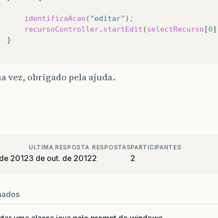
identificaAcao
(
"editar"
)
;
recursoController
.
startEdit
(
selectRecurso
[
0
]
 vez, obrigado pela ajuda.
ULTIMA RESPOSTA
RESPOSTAS
PARTICIPANTES
 de 2012
3 de out. de 2012
2
2
nados