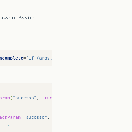
passou. Assim
ncomplete
=
"if (args.sucesso) { dlgRecurso.show(); 
aram
(
"sucesso"
,
true
)
;
ackParam
(
"sucesso"
,
false
)
;
."
)
;