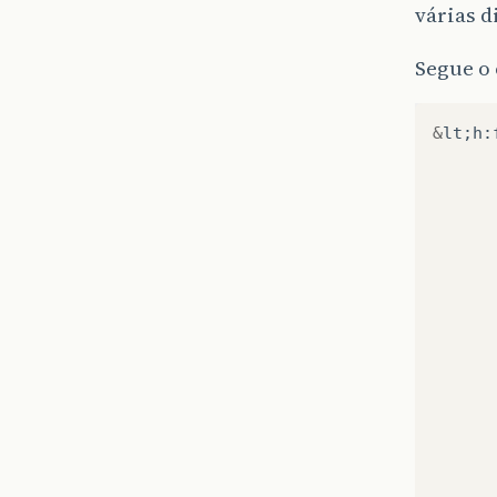
várias d
Segue o
&
lt
;
h
: