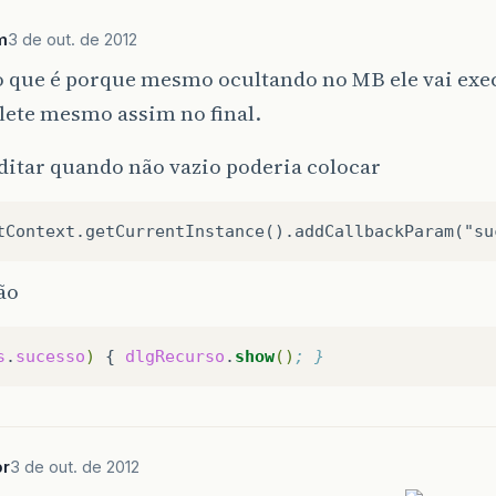
m
3 de out. de 2012
o que é porque mesmo ocultando no MB ele vai exe
ete mesmo assim no final.
ditar quando não vazio poderia colocar
ão
s
.
sucesso
)
{
dlgRecurso
.
show
()
; }
br
3 de out. de 2012