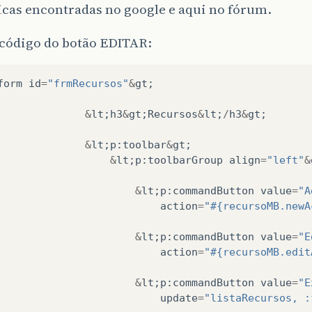
icas encontradas no google e aqui no fórum.
 código do botão EDITAR:
form
id
=
"frmRecursos"
&
gt
;
&
lt
;
h3
&
gt
;
Recursos
&
lt
;
/
h3
&
gt
;
&
lt
;
p
:
toolbar
&
gt
;
&
lt
;
p
:
toolbarGroup
align
=
"left"
&
&
lt
;
p
:
commandButton
value
=
"A
action
=
"#{recursoMB.newA
&
lt
;
p
:
commandButton
value
=
"E
action
=
"#{recursoMB.edit
&
lt
;
p
:
commandButton
value
=
"E
update
=
"listaRecursos, :