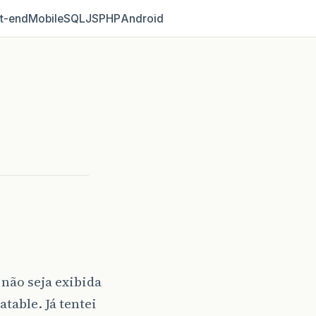
t‑end
Mobile
SQL
JS
PHP
Android
não seja exibida
able. Já tentei