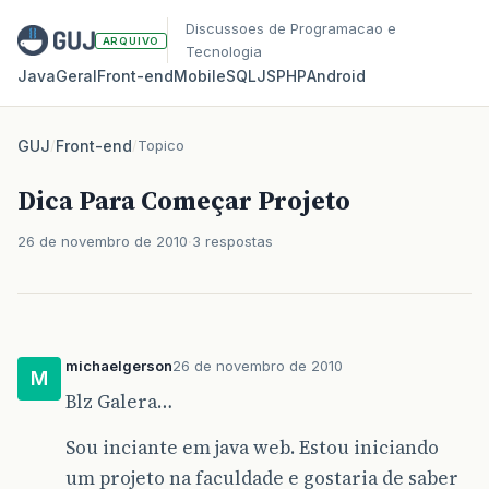
Discussoes de Programacao e
ARQUIVO
Tecnologia
Java
Geral
Front‑end
Mobile
SQL
JS
PHP
Android
GUJ
/
Front-end
/
Topico
Dica Para Começar Projeto
26 de novembro de 2010
3 respostas
michaelgerson
26 de novembro de 2010
M
Blz Galera…
Sou inciante em java web. Estou iniciando
um projeto na faculdade e gostaria de saber