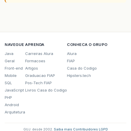
NAVEGUE
APRENDA
CONHECA O GRUPO
Java
Carreiras Alura
Alura
Geral
Formacoes
FIAP
Front-end
Artigos
Casa do Codigo
Mobile
Graduacao FIAP
Hipsters.tech
SQL
Pos-Tech FIAP
JavaScript
Livros Casa do Codigo
PHP
Android
Arquitetura
GUJ: desde 2002.
·
Saiba mais
·
Contribuidores
·
LGPD