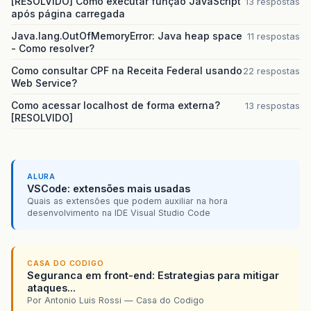
[RESOLVIDO] Como executar função JavaScript
13 respostas
após página carregada
Java.lang.OutOfMemoryError: Java heap space
11 respostas
- Como resolver?
Como consultar CPF na Receita Federal usando
22 respostas
Web Service?
Como acessar localhost de forma externa?
13 respostas
[RESOLVIDO]
ALURA
VSCode: extensões mais usadas
Quais as extensões que podem auxiliar na hora
desenvolvimento na IDE Visual Studio Code
CASA DO CODIGO
Seguranca em front-end: Estrategias para mitigar
ataques...
Por Antonio Luis Rossi — Casa do Codigo