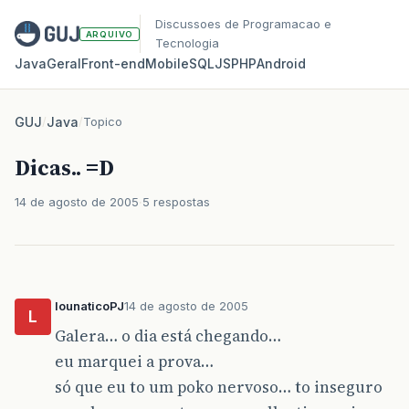
Discussoes de Programacao e
ARQUIVO
Tecnologia
Java
Geral
Front‑end
Mobile
SQL
JS
PHP
Android
GUJ
/
Java
/
Topico
Dicas.. =D
14 de agosto de 2005
5 respostas
lounaticoPJ
14 de agosto de 2005
L
Galera… o dia está chegando…
eu marquei a prova…
só que eu to um poko nervoso… to inseguro