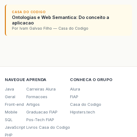
CASA DO CODIGO
Ontologias e Web Semantica: Do conceito a
aplicacao
Por Ivam Galvao Filho — Casa do Codigo
NAVEGUE
APRENDA
CONHECA O GRUPO
Java
Carreiras Alura
Alura
Geral
Formacoes
FIAP
Front-end
Artigos
Casa do Codigo
Mobile
Graduacao FIAP
Hipsters.tech
SQL
Pos-Tech FIAP
JavaScript
Livros Casa do Codigo
PHP