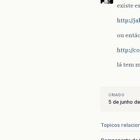
existe e
http://j
ou então
http://
lá tem m
CRIADO
5 de junho d
Topicos relacio