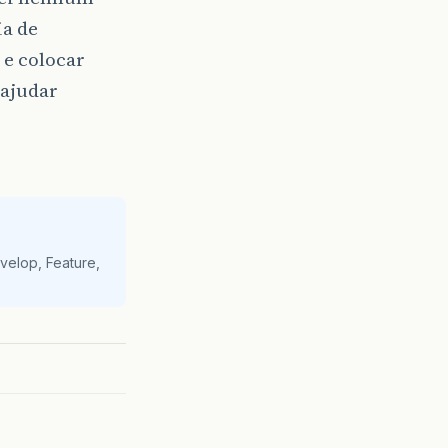
ia de
 e colocar
 ajudar
velop, Feature,