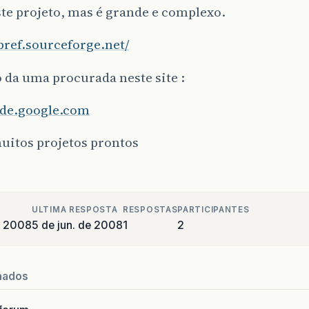
ste projeto, mas é grande e complexo.
abref.sourceforge.net/
 da uma procurada neste site :
code.google.com
uitos projetos prontos
ULTIMA RESPOSTA
RESPOSTAS
PARTICIPANTES
e 2008
5 de jun. de 2008
1
2
nados