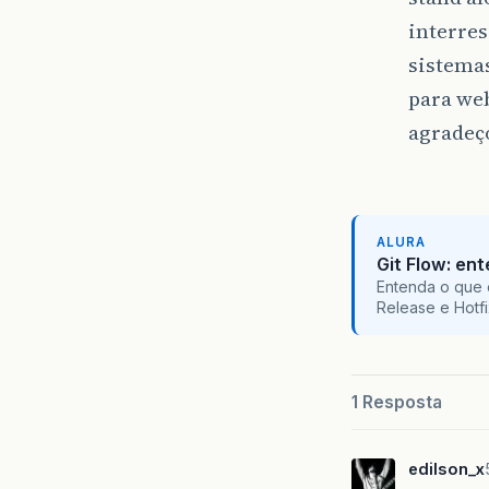
interres
sistemas
para we
agradeç
ALURA
Git Flow: en
Entenda o que 
Release e Hotf
1 Resposta
edilson_x