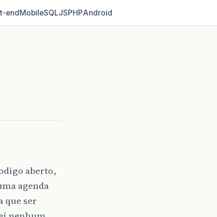
t‑end
Mobile
SQL
JS
PHP
Android
odigo aberto,
 uma agenda
a que ser
rei nenhum