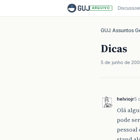
Discussoe
ARQUIVO
GUJ
Assuntos Ge
/
Dicas
5 de junho de 200
helviojr
5 
Olá alg
pode se
pessoal 
stand a