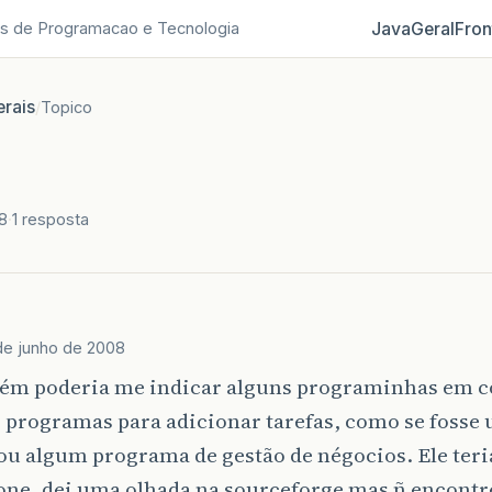
Java
Geral
Fron
s de Programacao e Tecnologia
rais
/
Topico
8
1 resposta
de junho de 2008
uém poderia me indicar alguns programinhas em c
r programas para adicionar tarefas, como se fosse
ou algum programa de gestão de négocios. Ele teri
lone, dei uma olhada na sourceforge mas ñ encont