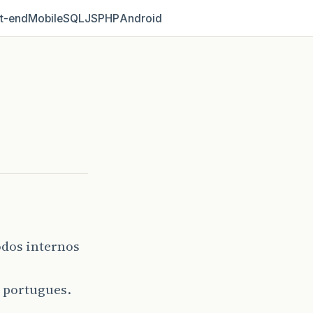
t‑end
Mobile
SQL
JS
PHP
Android
odos internos
m portugues.