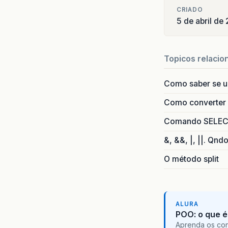
CRIADO
5 de abril de
Topicos relacio
Como saber se 
Como converter i
Comando SELECT 
&, &&, |, ||. Qnd
O método split
ALURA
POO: o que é
Aprenda os con