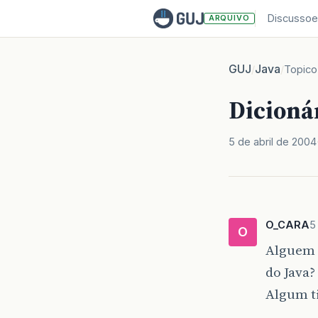
Discussoe
ARQUIVO
GUJ
Java
/
/
Topico
Dicionár
5 de abril de 2004
O_CARA
5
O
Alguem s
do Java?
Algum ti