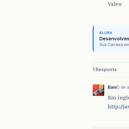
Valeu
ALURA
Desenvolvim
Sua Carreira e
1 Resposta
Bani
5 de 
Em ingl
http://j