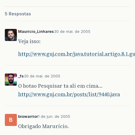
5 Respostas
Mauricio_Linhares
30 de mai. de 2005
Veja isso:
http://www.guj.com.br/java.tutorial.artigo.8.1.gu
_fs
30 de mai. de 2005
O botao Pesquisar ta ali em cima…
http://www.guj.com.br/posts/list/9440.java
biowarrior
1 de jun. de 2005
B
Obrigado Marurício.