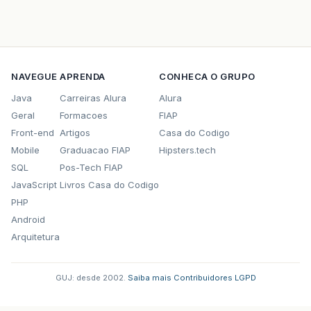
NAVEGUE
APRENDA
CONHECA O GRUPO
Java
Carreiras Alura
Alura
Geral
Formacoes
FIAP
Front-end
Artigos
Casa do Codigo
Mobile
Graduacao FIAP
Hipsters.tech
SQL
Pos-Tech FIAP
JavaScript
Livros Casa do Codigo
PHP
Android
Arquitetura
GUJ: desde 2002.
·
Saiba mais
·
Contribuidores
·
LGPD