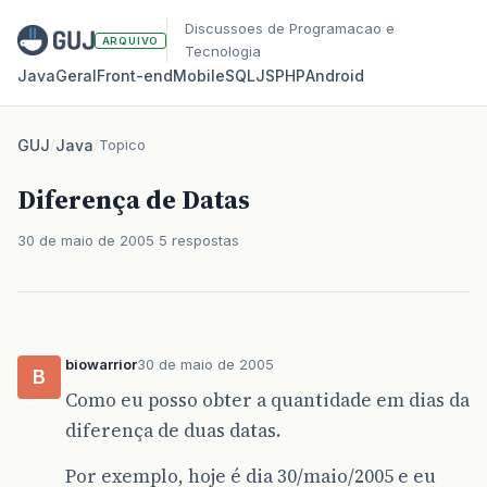
Discussoes de Programacao e
ARQUIVO
Tecnologia
Java
Geral
Front‑end
Mobile
SQL
JS
PHP
Android
GUJ
/
Java
/
Topico
Diferença de Datas
30 de maio de 2005
5 respostas
biowarrior
30 de maio de 2005
B
Como eu posso obter a quantidade em dias da
diferença de duas datas.
Por exemplo, hoje é dia 30/maio/2005 e eu