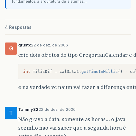
fundamentos à arquitetura de sistemas...
4 Respostas
grustk
22 de dez. de 2006
G
crie dois objetos do tipo GregorianCalendar e 
int
milisDif
=
calData1
.
getTimeInMillis
()
-
ca
e na verdade vc naum vai fazer a diferença ent
Tammy82
22 de dez. de 2006
T
Não gravo a data, somente as horas… o Java
sozinho não vai saber que a segunda hora é