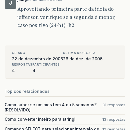
J
Aproveitando primeira parte da ideia do
jefferson verifique se a segunda é menor,
caso positivo (24-h1)+h2
CRIADO
ULTIMA RESPOSTA
22 de dezembro de 2006
26 de dez. de 2006
RESPOSTAS
PARTICIPANTES
4
4
Topicos relacionados
Como saber se um mes tem 4 ou 5 semanas?
31 respostas
[RESOLVIDO]
Como converter inteiro para string!
13 respostas
Comando SELECT para selecionar intervalo de
12 respostas