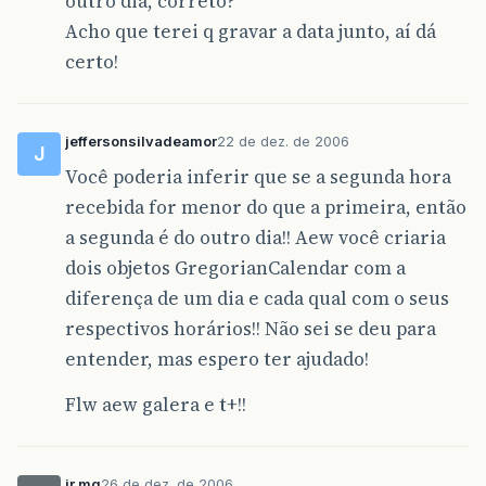
outro dia, correto?
Acho que terei q gravar a data junto, aí dá
certo!
jeffersonsilvadeamor
22 de dez. de 2006
J
Você poderia inferir que se a segunda hora
recebida for menor do que a primeira, então
a segunda é do outro dia!! Aew você criaria
dois objetos GregorianCalendar com a
diferença de um dia e cada qual com o seus
respectivos horários!! Não sei se deu para
entender, mas espero ter ajudado!
Flw aew galera e t+!!
jr.mg
26 de dez. de 2006