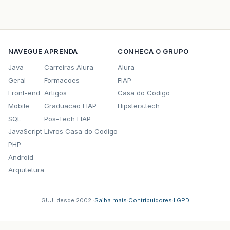
NAVEGUE
APRENDA
CONHECA O GRUPO
Java
Carreiras Alura
Alura
Geral
Formacoes
FIAP
Front-end
Artigos
Casa do Codigo
Mobile
Graduacao FIAP
Hipsters.tech
SQL
Pos-Tech FIAP
JavaScript
Livros Casa do Codigo
PHP
Android
Arquitetura
GUJ: desde 2002.
·
Saiba mais
·
Contribuidores
·
LGPD