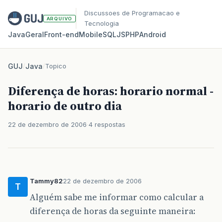
Discussoes de Programacao e
ARQUIVO
Tecnologia
Java
Geral
Front‑end
Mobile
SQL
JS
PHP
Android
GUJ
/
Java
/
Topico
Diferença de horas: horario normal -
horario de outro dia
22 de dezembro de 2006
4 respostas
Tammy82
22 de dezembro de 2006
T
Alguém sabe me informar como calcular a
diferença de horas da seguinte maneira: