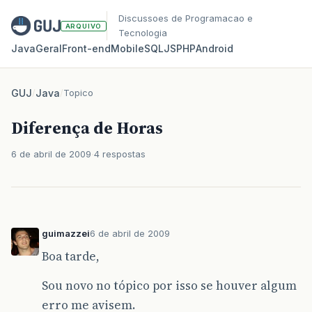
Discussoes de Programacao e
ARQUIVO
Tecnologia
Java
Geral
Front‑end
Mobile
SQL
JS
PHP
Android
GUJ
/
Java
/
Topico
Diferença de Horas
6 de abril de 2009
4 respostas
guimazzei
6 de abril de 2009
Boa tarde,
Sou novo no tópico por isso se houver algum
erro me avisem.