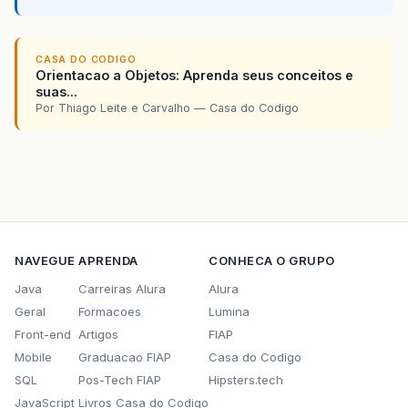
CASA DO CODIGO
Orientacao a Objetos: Aprenda seus conceitos e
suas...
Por Thiago Leite e Carvalho — Casa do Codigo
NAVEGUE
APRENDA
CONHECA O GRUPO
Java
Carreiras Alura
Alura
Geral
Formacoes
Lumina
Front-end
Artigos
FIAP
Mobile
Graduacao FIAP
Casa do Codigo
SQL
Pos-Tech FIAP
Hipsters.tech
JavaScript
Livros Casa do Codigo