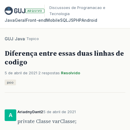
Discussoes de Programacao e
ARQUIVO
Tecnologia
Java
Geral
Front‑end
Mobile
SQL
JS
PHP
Android
GUJ
/
Java
/
Topico
Diferença entre essas duas linhas de
codigo
5 de abril de 2021
2 respostas
Resolvido
poo
AriadnyDant2
5 de abril de 2021
A
private Classe varClasse;