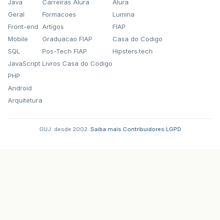
Java
Carreiras Alura
Alura
Geral
Formacoes
Lumina
Front-end
Artigos
FIAP
Mobile
Graduacao FIAP
Casa do Codigo
SQL
Pos-Tech FIAP
Hipsters.tech
JavaScript
Livros Casa do Codigo
PHP
Android
Arquitetura
GUJ: desde 2002.
·
Saiba mais
·
Contribuidores
·
LGPD