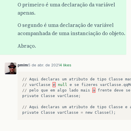
O primeiro é uma declaração da variável
apenas.
O segundo é uma declaração de variável
acompanhada de uma instanciação do objeto.
Abraço.
pmlm
5 de abr. de 2021
4 likes
//
Aqui
declaras
um
atributo
de
tipo
Classe
ma
//
varClasse
é
null
e
se
fizeres
varClasse
.
qqM
//
pelo
que
em
algo
lado
mais
à
frente
deve
se
private
Classe
varClasse
;
//
Aqui
declaras
um
atributo
de
tipo
Classe
e
private
Classe
varClasse
=
new
Classe
();