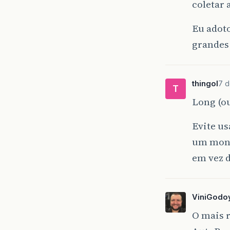
coletar 
Eu adoto
grandes 
thingol
7 d
T
Long (ou
Evite us
um mont
em vez d
ViniGodo
O mais r