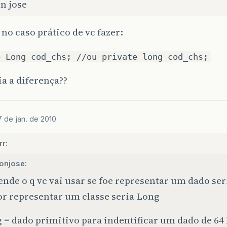
n jose
 no caso prático de vc fazer:
e Long cod_chs; //ou private long cod_chs;
ia a diferença??
7 de jan. de 2010
rr:
tonjose:
nde o q vc vai usar se foe representar um dado ser
or representar um classe seria Long
 = dado primitivo para indentificar um dado de 64 