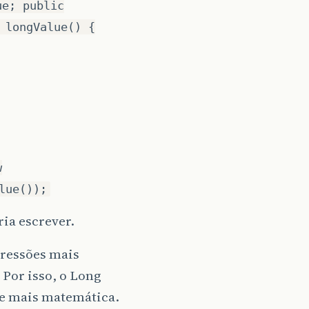
ue; public
 longValue() {
w
lue());
ia escrever.
pressões mais
Por isso, o Long
e mais matemática.