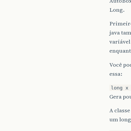
AutoBoxi
Long.
Primeiro
java tam
variável
enquant
Você pod
essa:
long x
Gera po
A class
um long