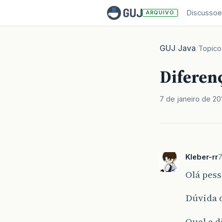
Discussoe
ARQUIVO
GUJ
Java
/
/
Topico
Diferenç
7 de janeiro de 20
Kleber-rr
7
Olá pess
Dúvida 
Qual a d