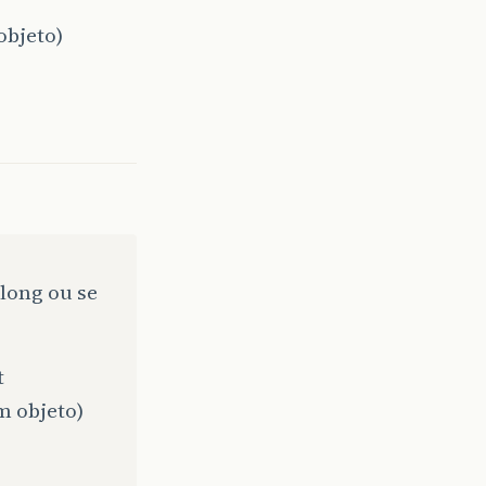
objeto)
 long ou se
t
m objeto)