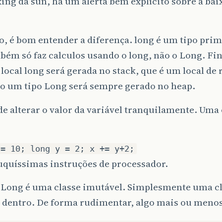
ng da sun, há um alerta bem explícito sobre a ba
, é bom entender a diferença. long é um tipo prim
bém só faz calculos usando o long, não o Long. F
 local long será gerada no stack, que é um local de
o um tipo Long será sempre gerado no heap.
e alterar o valor da variável tranquilamente. Um
 = 10; long y = 2; x += y+2;
uquíssimas instruções de processador.
e Long é uma classe imutável. Simplesmente uma c
 dentro. De forma rudimentar, algo mais ou menos