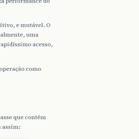
ixa performance do
itivo, e mutável. O
inalmente, uma
 rapidíssimo acesso,
a operação como
lasse que contém
 assim: