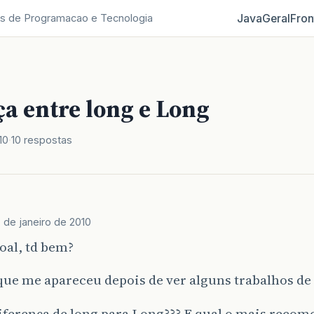
Java
Geral
Fron
s de Programacao e Tecnologia
a entre long e Long
10
10 respostas
 de janeiro de 2010
oal, td bem?
que me apareceu depois de ver alguns trabalhos de
iferença de long para Long??? E qual o mais reco