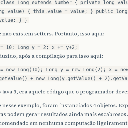
 class Long extends Number { private long val
ng value) { this.value = value; } public long
value; } }
 não existem setters. Portanto, isso aqui:
 = 10; Long y = 2; x += y+2;
duzido, após a compilação para isso aqui:
 = new Long(10); Long y = new Long(2); x = ne
getValue() + new Long(y.getValue() + 2).getVa
 Java 5, era aquele código que o programador dever
 nesse exemplo, foram instanciados 4 objetos. Ex
as podem gerar resultados ainda mais escabrosos. 
ecomendado em nenhuma computação ligeirament