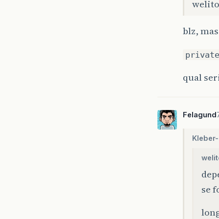
welito
blz, mas
privat
qual ser
Felagund
Kleber-
weli
depe
se f
long