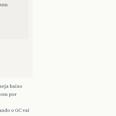
e um
seja baixo
 com por
ando o GC vai