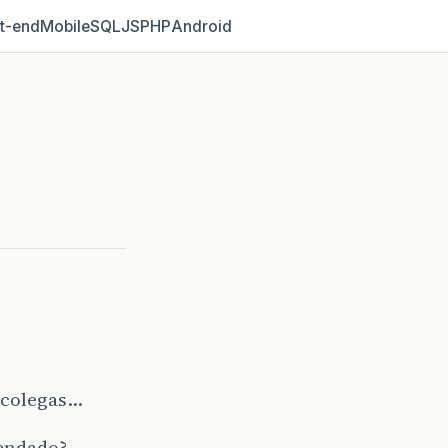
t‑end
Mobile
SQL
JS
PHP
Android
 colegas…
mendado?