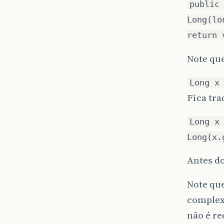
public
Long(lo
return 
Note que
Long x
Fica tra
Long x
Long(x.
Antes do
Note que
complex
não é r