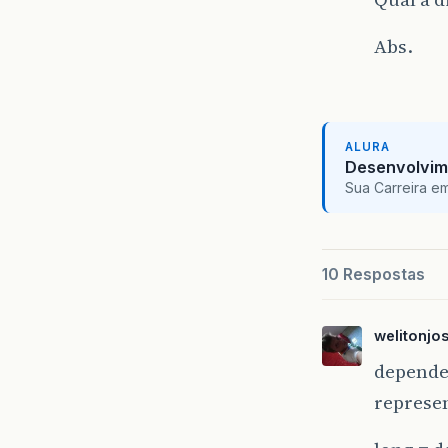
Abs.
ALURA
Desenvolvim
Sua Carreira e
10 Respostas
welitonjo
depende 
represe