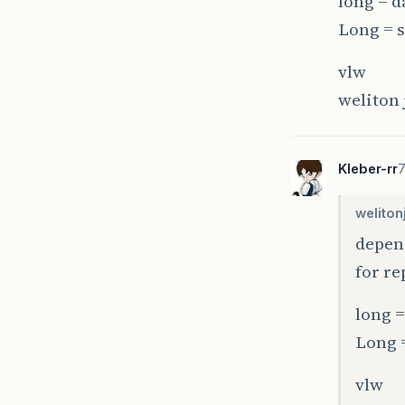
long = d
Long = s
vlw
weliton 
Kleber-rr
7
weliton
depend
for re
long =
Long =
vlw