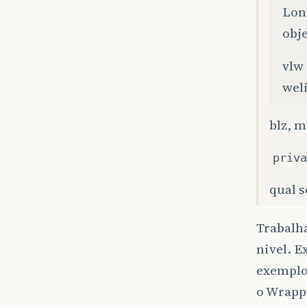
Lon
obje
vlw
weli
blz, m
priva
qual s
Trabalha
nivel. E
exemplo
o Wrappe