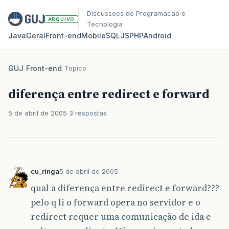
Discussoes de Programacao e
ARQUIVO
Tecnologia
Java
Geral
Front‑end
Mobile
SQL
JS
PHP
Android
GUJ
/
Front-end
/
Topico
diferença entre redirect e forward
5 de abril de 2005
3 respostas
cu_ringa
5 de abril de 2005
qual a diferença entre redirect e forward???
pelo q li o forward opera no servidor e o
redirect requer uma comunicação de ida e