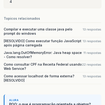
4
Topicos relacionados
Compilar e executar uma classe java pelo
13 respostas
prompt do windows
[RESOLVIDO] Como executar função JavaScript
13 respostas
após página carregada
Java.lang.OutOfMemoryError: Java heap space
11 respostas
- Como resolver?
Como consultar CPF na Receita Federal usando
22 respostas
Web Service?
Como acessar localhost de forma externa?
13 respostas
[RESOLVIDO]
ALURA
POO: o que é programação orientada a objetos?