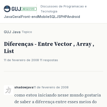
Discussoes de Programacao e
ARQUIVO
Tecnologia
Java
Geral
Front‑end
Mobile
SQL
JS
PHP
Android
GUJ
/
Java
/
Topico
Diferenças - Entre Vector , Array ,
List
11 de fevereiro de 2008
11 respostas
shadowjava
11 de fevereiro de 2008
como estou iniciando nesse mundo gostaria
de saber a diferença entre esses meios do