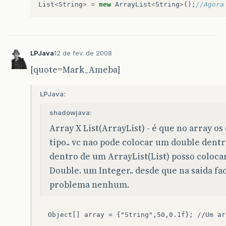
List
<
String
>
=
new
ArrayList
<
String
>
();
//Agora
LPJava
12 de fev. de 2008
[quote=Mark_Ameba]
LPJava:
shadowjava:
Array X List(ArrayList) - é que no array 
tipo.. vc nao pode colocar um double dentr
dentro de um ArrayList(List) posso coloca
Double. um Integer.. desde que na saida fa
problema nenhum.
Object[] array = {"String",50,0.1f}; //Um ar