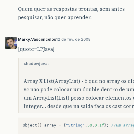
Quem quer as respostas prontas, sem antes
pesquisar, não quer aprender.
Marky.Vasconcelos
12 de fev. de 2008
[quote=LPJava]
shadowjava:
Array X List(ArrayList) - é que no array os
vc nao pode colocar um double dentro de um 
um ArrayList(List) posso colocar elementos
Integer… desde que na saida faca os cast c
Object
[]
array
=
{
"String"
,
50
,
0.1f
};
//Um arra