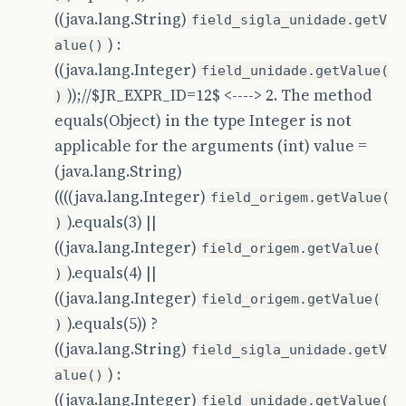
((java.lang.String)
field_sigla_unidade.getV
) :
alue()
((java.lang.Integer)
field_unidade.getValue(
));//$JR_EXPR_ID=12$ <----> 2. The method
)
equals(Object) in the type Integer is not
applicable for the arguments (int) value =
(java.lang.String)
((((java.lang.Integer)
field_origem.getValue(
).equals(3) ||
)
((java.lang.Integer)
field_origem.getValue(
).equals(4) ||
)
((java.lang.Integer)
field_origem.getValue(
).equals(5)) ?
)
((java.lang.String)
field_sigla_unidade.getV
) :
alue()
((java.lang.Integer)
field_unidade.getValue(