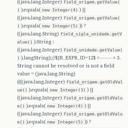
((java.lang.Integer)
field_origem.getValue(
).equals(
) ||
)
new Integer(4)
((java.lang.Integer)
field_origem.getValue(
).equals(
)) ?
)
new Integer(5)
((java.lang.String)
field_sigla_unidade.getV
).String :
alue()
((java.lang.Integer)
field_unidade.getValue(
).langString);//$JR_EXPR_ID=12$ <--------> 3.
)
String cannot be resolved or is not a field
value = (java.lang.String)
((((java.lang.Integer)
field_origem.getOldVal
).equals(
) ||
ue()
new Integer(3)
((java.lang.Integer)
field_origem.getOldValu
).equals(
) ||
e()
new Integer(4)
((java.lang.Integer)
field_origem.getOldValu
).equals(
)) ?
e()
new Integer(5)