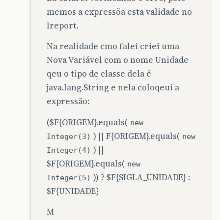
memos a expressõa esta validade no
Ireport.
Na realidade cmo falei criei uma
Nova Variável com o nome Unidade
qeu o tipo de classe dela é
java.lang.String e nela coloqeui a
expressão:
($F{ORIGEM}.equals(
new
) || F{ORIGEM}.equals(
Integer(3)
new
) ||
Integer(4)
$F{ORIGEM}.equals(
new
)) ? $F{SIGLA_UNIDADE} :
Integer(5)
$F{UNIDADE}
M