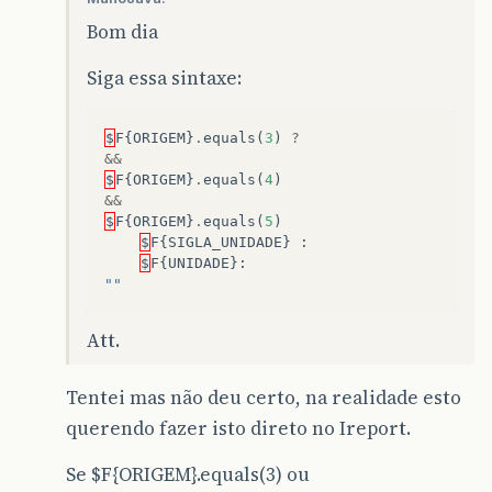
Bom dia
Siga essa sintaxe:
$
F
{
ORIGEM
}
.
equals
(
3
)
?
&&
$
F
{
ORIGEM
}
.
equals
(
4
)
&&
$
F
{
ORIGEM
}
.
equals
(
5
)
$
F
{
SIGLA_UNIDADE
}
:
$
F
{
UNIDADE
}:
""
Att.
Tentei mas não deu certo, na realidade esto
querendo fazer isto direto no Ireport.
Se $F{ORIGEM}.equals(3) ou