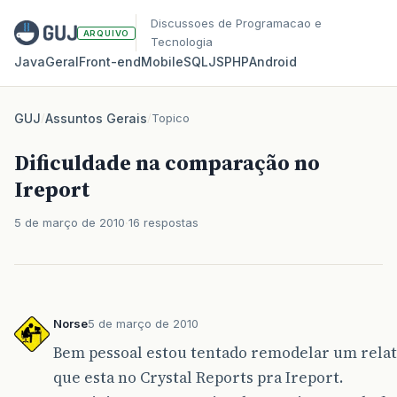
Discussoes de Programacao e
ARQUIVO
Tecnologia
Java
Geral
Front‑end
Mobile
SQL
JS
PHP
Android
GUJ
/
Assuntos Gerais
/
Topico
Dificuldade na comparação no
Ireport
5 de março de 2010
16 respostas
Norse
5 de março de 2010
Bem pessoal estou tentado remodelar um relat
que esta no Crystal Reports pra Ireport.