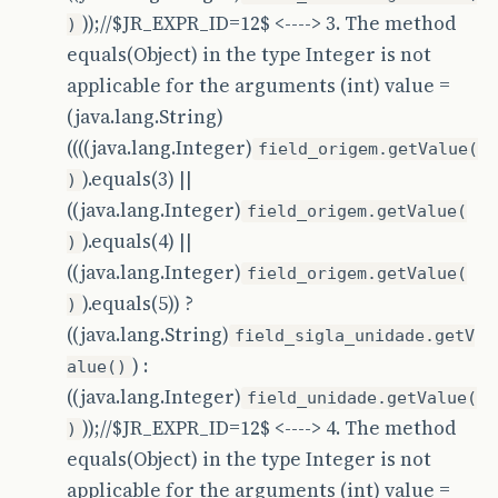
));//$JR_EXPR_ID=12$ <----> 3. The method
)
equals(Object) in the type Integer is not
applicable for the arguments (int) value =
(java.lang.String)
((((java.lang.Integer)
field_origem.getValue(
).equals(3) ||
)
((java.lang.Integer)
field_origem.getValue(
).equals(4) ||
)
((java.lang.Integer)
field_origem.getValue(
).equals(5)) ?
)
((java.lang.String)
field_sigla_unidade.getV
) :
alue()
((java.lang.Integer)
field_unidade.getValue(
));//$JR_EXPR_ID=12$ <----> 4. The method
)
equals(Object) in the type Integer is not
applicable for the arguments (int) value =