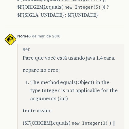
$F{ORIGEM}.equals(
)) ?
new Integer(5)
$F{SIGLA_UNIDADE} : $F{UNIDADE}
Norse
5 de mar. de 2010
g4j:
Pare que você está usando java 1.4 cara.
repare no erro:
The method equals(Object) in the
type Integer is not applicable for the
arguments (int)
tente assim:
($F{ORIGEM}.equals(
) ||
new Integer(3)