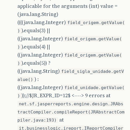
applicable for the arguments (int) value =
(java.lang.String)
((((java.lang.Integer)
field_origem.getValue(
).equals(3) ||
)
((java.lang.Integer)
field_origem.getValue(
).equals(4) ||
)
((java.lang.Integer)
field_origem.getValue(
).equals(5)) ?
)
((java.lang.String)
field_sigla_unidade.getV
) :
alue()
((java.lang.Integer)
field_unidade.getValue(
));//$JR_EXPR_ID=12$ <----> 9 errors at
)
net.sf.jasperreports.engine.design.JRAbs
tractCompiler.compileReport(JRAbstractCom
at
piler.java:193)
it.businesslogic.ireport.IReportCompiler