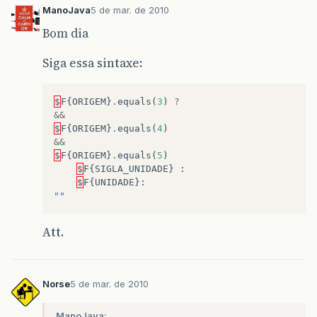
ManoJava
5 de mar. de 2010
Bom dia
Siga essa sintaxe:
$
F
{
ORIGEM
}
.
equals
(
3
)
?
&&
$
F
{
ORIGEM
}
.
equals
(
4
)
&&
$
F
{
ORIGEM
}
.
equals
(
5
)
$
F
{
SIGLA_UNIDADE
}
:
$
F
{
UNIDADE
}:
""
Att.
Norse
5 de mar. de 2010
ManoJava: