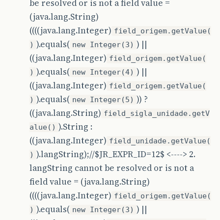
be resolved or is not a field value =
(java.lang.String)
((((java.lang.Integer)
field_origem.getValue(
).equals(
) ||
)
new Integer(3)
((java.lang.Integer)
field_origem.getValue(
).equals(
) ||
)
new Integer(4)
((java.lang.Integer)
field_origem.getValue(
).equals(
)) ?
)
new Integer(5)
((java.lang.String)
field_sigla_unidade.getV
).String :
alue()
((java.lang.Integer)
field_unidade.getValue(
).langString);//$JR_EXPR_ID=12$ <----> 2.
)
langString cannot be resolved or is not a
field value = (java.lang.String)
((((java.lang.Integer)
field_origem.getValue(
).equals(
) ||
)
new Integer(3)