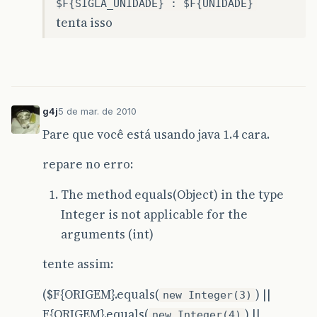
$F{SIGLA_UNIDADE} : $F{UNIDADE}
tenta isso
g4j
5 de mar. de 2010
Pare que você está usando java 1.4 cara.
repare no erro:
The method equals(Object) in the type
Integer is not applicable for the
arguments (int)
tente assim:
($F{ORIGEM}.equals(
) ||
new Integer(3)
F{ORIGEM}.equals(
) ||
new Integer(4)