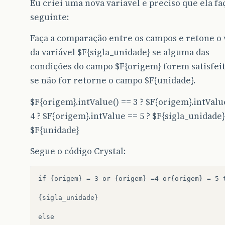
Eu criei uma nova variavel e preciso que ela fa
seguinte:
Faça a comparação entre os campos e retone o 
da variável $F{sigla_unidade} se alguma das
condições do campo $F{origem} forem satisfeit
se não for retorne o campo $F{unidade}.
$F{origem}.intValue() == 3 ? $F{origem}.intValu
4 ? $F{origem}.intValue == 5 ? $F{sigla_unidade}
$F{unidade}
Segue o código Crystal:
if {origem} = 3 or {origem} =4 or{origem} = 5 t
{sigla_unidade}

else
