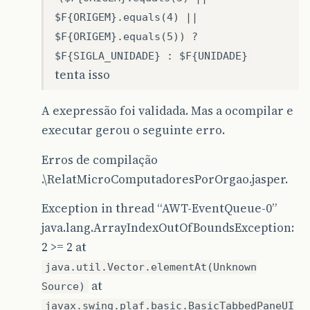
$F{ORIGEM}.equals(4) ||
$F{ORIGEM}.equals(5)) ?
$F{SIGLA_UNIDADE} : $F{UNIDADE}
tenta isso
A exepressão foi validada. Mas a ocompilar e
executar gerou o seguinte erro.
Erros de compilação
.\RelatMicroComputadoresPorOrgao.jasper.
Exception in thread “AWT-EventQueue-0”
java.lang.ArrayIndexOutOfBoundsException:
2 >= 2 at
java.util.Vector.elementAt(Unknown
at
Source)
javax.swing.plaf.basic.BasicTabbedPaneUI