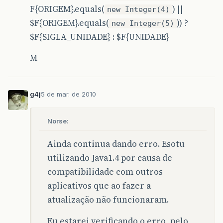
F{ORIGEM}.equals(
) ||
new Integer(4)
$F{ORIGEM}.equals(
)) ?
new Integer(5)
$F{SIGLA_UNIDADE} : $F{UNIDADE}
M
g4j
5 de mar. de 2010
Norse:
Ainda continua dando erro. Esotu
utilizando Java1.4 por causa de
compatibilidade com outros
aplicativos que ao fazer a
atualização não funcionaram.
Eu estarei verificando o erro, pelo