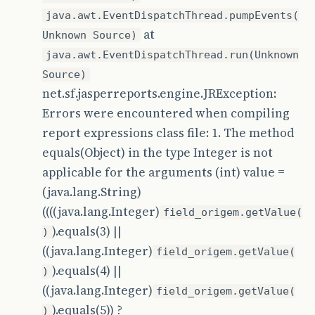
java.awt.EventDispatchThread.pumpEvents(
at
Unknown Source)
java.awt.EventDispatchThread.run(Unknown
Source)
net.sf.jasperreports.engine.JRException:
Errors were encountered when compiling
report expressions class file: 1. The method
equals(Object) in the type Integer is not
applicable for the arguments (int) value =
(java.lang.String)
((((java.lang.Integer)
field_origem.getValue(
).equals(3) ||
)
((java.lang.Integer)
field_origem.getValue(
).equals(4) ||
)
((java.lang.Integer)
field_origem.getValue(
).equals(5)) ?
)