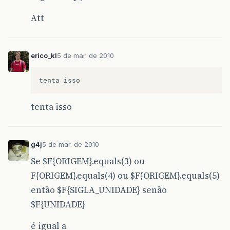
Att
erico_kl
5 de mar. de 2010
tenta isso
g4j
5 de mar. de 2010
Se $F{ORIGEM}.equals(3) ou
F{ORIGEM}.equals(4) ou $F{ORIGEM}.equals(5)
então $F{SIGLA_UNIDADE} senão
$F{UNIDADE}
é igual a