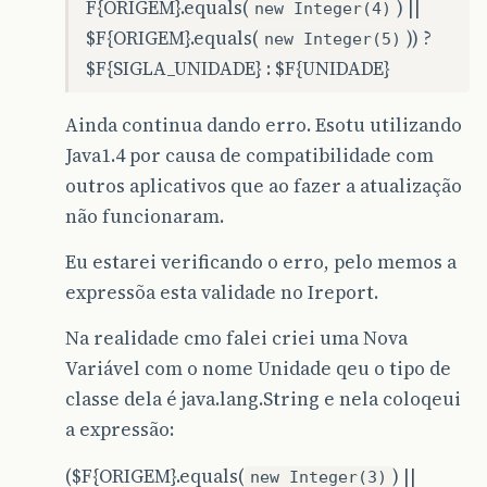
F{ORIGEM}.equals(
) ||
new Integer(4)
$F{ORIGEM}.equals(
)) ?
new Integer(5)
$F{SIGLA_UNIDADE} : $F{UNIDADE}
Ainda continua dando erro. Esotu utilizando
Java1.4 por causa de compatibilidade com
outros aplicativos que ao fazer a atualização
não funcionaram.
Eu estarei verificando o erro, pelo memos a
expressõa esta validade no Ireport.
Na realidade cmo falei criei uma Nova
Variável com o nome Unidade qeu o tipo de
classe dela é java.lang.String e nela coloqeui
a expressão:
($F{ORIGEM}.equals(
) ||
new Integer(3)