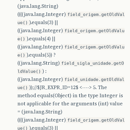
(java.lang.String)
((((java.lang.Integer)
field_origem.getOldVal
).equals(3) ||
ue()
((java.lang.Integer)
field_origem.getOldValu
).equals(4) ||
e()
((java.lang.Integer)
field_origem.getOldValu
).equals(5)) ?
e()
((java.lang.String)
field_sigla_unidade.getO
) :
ldValue()
((java.lang.Integer)
field_unidade.getOldVal
));//$JR_EXPR_ID=12$ <----> 5. The
ue()
method equals(Object) in the type Integer is
not applicable for the arguments (int) value
= (java.lang.String)
((((java.lang.Integer)
field_origem.getOldVal
).equals(3) ||
ue()