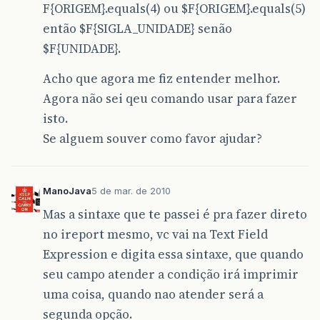
F{ORIGEM}.equals(4) ou $F{ORIGEM}.equals(5)
então $F{SIGLA_UNIDADE} senão
$F{UNIDADE}.
Acho que agora me fiz entender melhor.
Agora não sei qeu comando usar para fazer
isto.
Se alguem souver como favor ajudar?
ManoJava
5 de mar. de 2010
Mas a sintaxe que te passei é pra fazer direto
no ireport mesmo, vc vai na Text Field
Expression e digita essa sintaxe, que quando
seu campo atender a condição irá imprimir
uma coisa, quando nao atender será a
segunda opção.