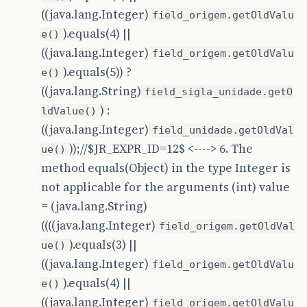
((java.lang.Integer)
field_origem.getOldValu
).equals(4) ||
e()
((java.lang.Integer)
field_origem.getOldValu
).equals(5)) ?
e()
((java.lang.String)
field_sigla_unidade.getO
) :
ldValue()
((java.lang.Integer)
field_unidade.getOldVal
));//$JR_EXPR_ID=12$ <----> 6. The
ue()
method equals(Object) in the type Integer is
not applicable for the arguments (int) value
= (java.lang.String)
((((java.lang.Integer)
field_origem.getOldVal
).equals(3) ||
ue()
((java.lang.Integer)
field_origem.getOldValu
).equals(4) ||
e()
((java.lang.Integer)
field_origem.getOldValu