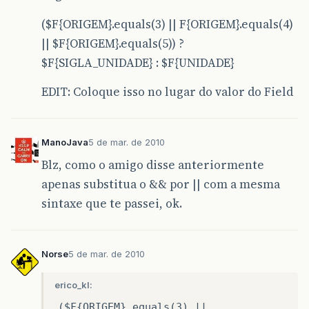
($F{ORIGEM}.equals(3) || F{ORIGEM}.equals(4)
|| $F{ORIGEM}.equals(5)) ?
$F{SIGLA_UNIDADE} : $F{UNIDADE}
EDIT: Coloque isso no lugar do valor do Field
ManoJava
5 de mar. de 2010
Blz, como o amigo disse anteriormente
apenas substitua o && por || com a mesma
sintaxe que te passei, ok.
Norse
5 de mar. de 2010
erico_kl:
($F{ORIGEM}.equals(3) ||