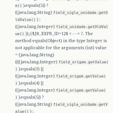
).equals(5)) ?
e()
((java.lang.String)
field_sigla_unidade.getO
) :
ldValue()
((java.lang.Integer)
field_unidade.getOldVal
));//$JR_EXPR_ID=12$ <----> 7. The
ue()
method equals(Object) in the type Integer is
not applicable for the arguments (int) value
= (java.lang.String)
((((java.lang.Integer)
field_origem.getValue(
).equals(3) ||
)
((java.lang.Integer)
field_origem.getValue(
).equals(4) ||
)
((java.lang.Integer)
field_origem.getValue(
).equals(5)) ?
)
((java.lang.String)
field_sigla_unidade.getV
) :
alue()