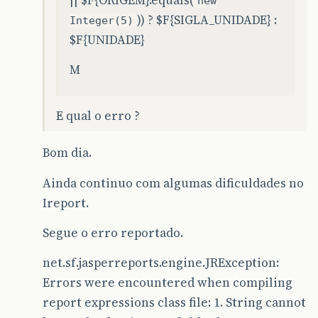
new
)) ? $F{SIGLA_UNIDADE} :
Integer(5)
$F{UNIDADE}
M
E qual o erro ?
Bom dia.
Ainda continuo com algumas dificuldades no
Ireport.
Segue o erro reportado.
net.sf.jasperreports.engine.JRException:
Errors were encountered when compiling
report expressions class file: 1. String cannot