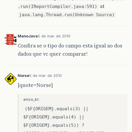
at
.run(IReportCompiler.java:591)
java.lang.Thread.run(Unknown Source)
ManoJava
5 de mar. de 2010
Confira se o tipo do campo esta igual ao dos
dados que vc quer comparar!
Norse
5 de mar. de 2010
[quote=Norse]
erico_kl:
($F{ORIGEM}.equals(3) ||
$F{ORIGEM}.equals(4) ||
$F{ORIGEM}.equals(5)) ?