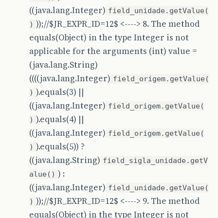
((java.lang.Integer)
field_unidade.getValue(
));//$JR_EXPR_ID=12$ <----> 8. The method
)
equals(Object) in the type Integer is not
applicable for the arguments (int) value =
(java.lang.String)
((((java.lang.Integer)
field_origem.getValue(
).equals(3) ||
)
((java.lang.Integer)
field_origem.getValue(
).equals(4) ||
)
((java.lang.Integer)
field_origem.getValue(
).equals(5)) ?
)
((java.lang.String)
field_sigla_unidade.getV
) :
alue()
((java.lang.Integer)
field_unidade.getValue(
));//$JR_EXPR_ID=12$ <----> 9. The method
)
equals(Object) in the type Integer is not