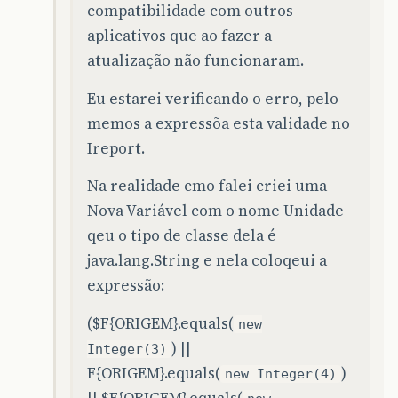
compatibilidade com outros
aplicativos que ao fazer a
atualização não funcionaram.
Eu estarei verificando o erro, pelo
memos a expressõa esta validade no
Ireport.
Na realidade cmo falei criei uma
Nova Variável com o nome Unidade
qeu o tipo de classe dela é
java.lang.String e nela coloqeui a
expressão:
($F{ORIGEM}.equals(
new
) ||
Integer(3)
F{ORIGEM}.equals(
)
new Integer(4)
|| $F{ORIGEM}.equals(