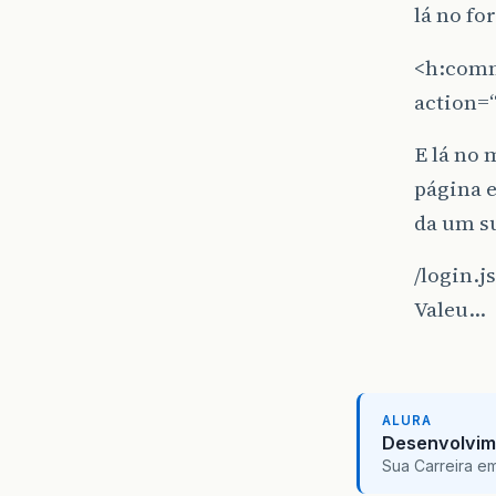
lá no fo
<h:comm
action=“
E lá no 
página e
da um s
/login.j
Valeu…
ALURA
Desenvolvim
Sua Carreira e