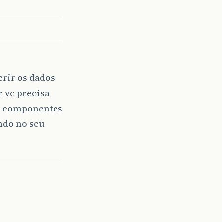
erir os dados
r vc precisa
os componentes
ndo no seu