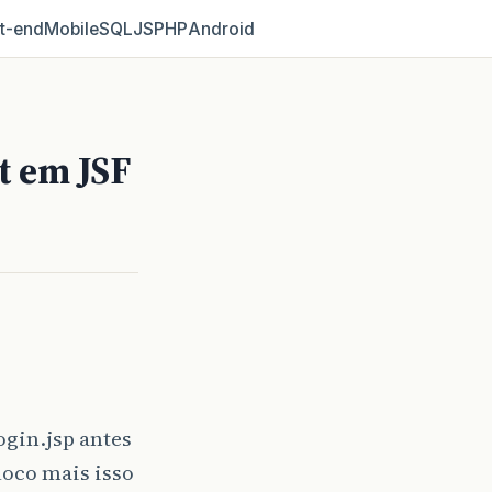
t‑end
Mobile
SQL
JS
PHP
Android
t em JSF
ogin.jsp antes
loco mais isso