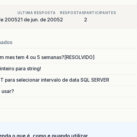
ULTIMA RESPOSTA
RESPOSTAS
PARTICIPANTES
de 2005
21 de jun. de 2005
2
2
nados
um mes tem 4 ou 5 semanas?[RESOLVIDO]
nteiro para string!
para selecionar intervalo de data SQL SERVER
o usar?
tenda o que é, como e quando utilizar