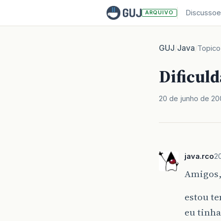
Discussoe
ARQUIVO
GUJ
Java
/
/
Topico
Dificuld
20 de junho de 2
java.rco
2
Amigos
estou te
eu tinha