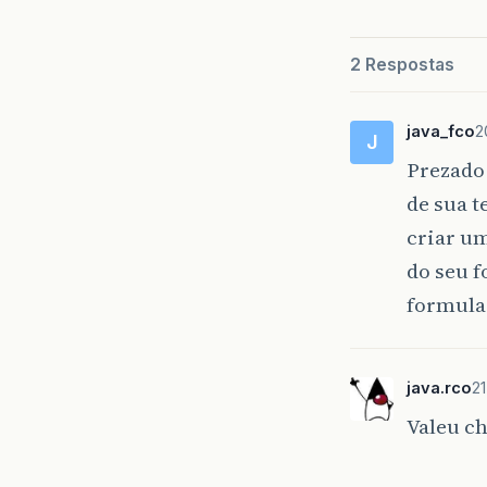
2 Respostas
java_fco
2
J
Prezado 
de sua t
criar u
do seu f
formula
java.rco
21
Valeu ch