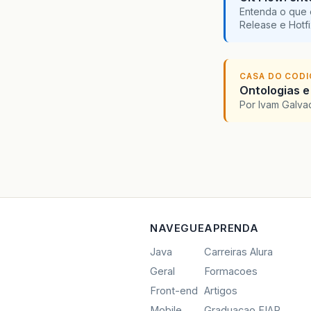
Entenda o que 
Release e Hotf
CASA DO COD
Ontologias e
Por Ivam Galva
NAVEGUE
APRENDA
Java
Carreiras Alura
Geral
Formacoes
Front-end
Artigos
Mobile
Graduacao FIAP