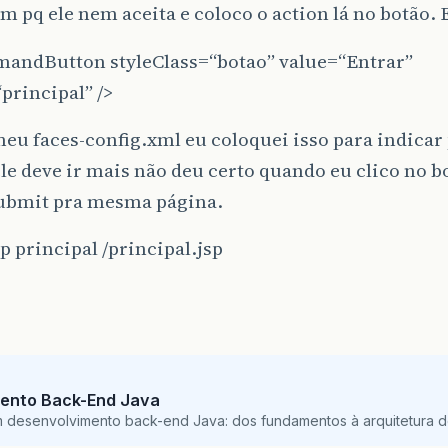
rm pq ele nem aceita e coloco o action lá no botão. E
andButton styleClass=“botao” value=“Entrar”
principal” />
meu faces-config.xml eu coloquei isso para indicar
le deve ir mais não deu certo quando eu clico no bo
ubmit pra mesma página.
sp principal /principal.jsp
ento Back-End Java
m desenvolvimento back-end Java: dos fundamentos à arquitetura de