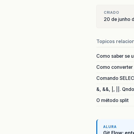
CRIADO
20 de junho 
Topicos relacio
Como saber se 
Como converter i
Comando SELECT 
&, &&, |, ||. Qnd
O método split
ALURA
Git Flow: en