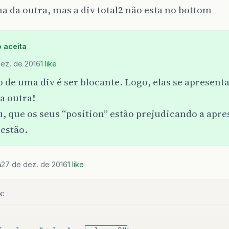
 da outra, mas a div total2 não esta no bottom
 aceita
ez. de 2016
1 like
 de uma div é ser blocante. Logo, elas se apresen
a outra!
, que os seus “position” estão prejudicando a apre
estão.
h
27 de dez. de 2016
1 like
k: