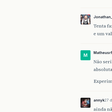
Jonathan
Tenta fa
e um va
Matheusrf
M
Não seri
absoluta
Experime
annyk
27 d
ainda n