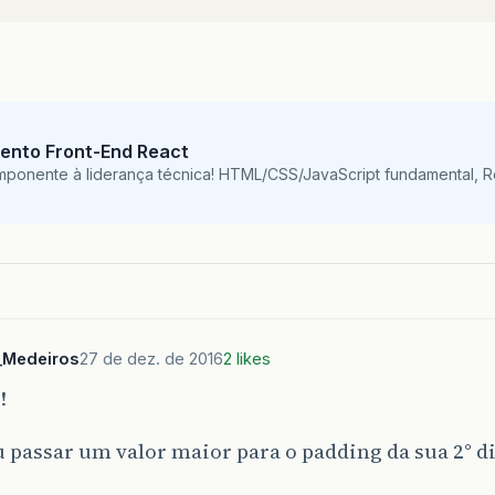
ento Front-End React
mponente à liderança técnica! HTML/CSS/JavaScript fundamental, 
_Medeiros
27 de dez. de 2016
2 likes
!
u passar um valor maior para o padding da sua 2° di