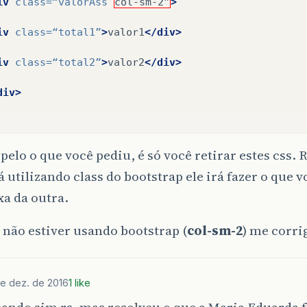
iv
class=
“valorAss
col-sm-2”
>
iv
class=
“total1”
>
valor1
</div>
iv
class=
“total2”
>
valor2
</div>
div>
pelo o que você pediu, é só você retirar estes css.
á utilizando class do bootstrap ele irá fazer o que
xa da outra.
 não estiver usando bootstrap (
col-sm-2
) me corrig
e dez. de 2016
1 like
ando sim rs, mas resolveu o que a Maria Eduarda f