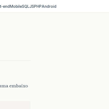
t‑end
Mobile
SQL
JS
PHP
Android
r uma embaixo