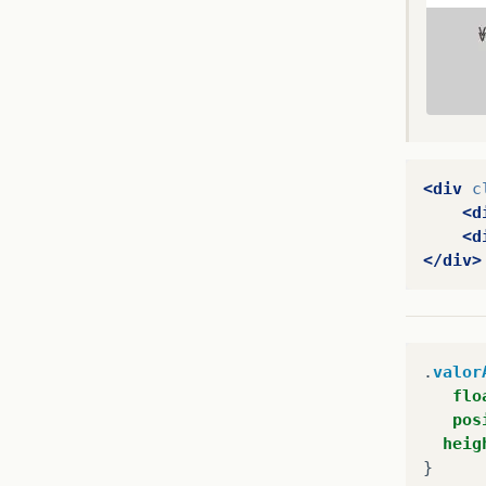
<div
c
<d
<d
</div>
.
valor
flo
pos
heig
}