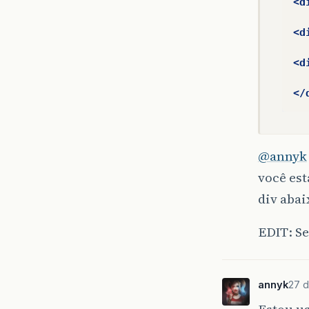
<d
<d
<d
</
@annyk
você est
div abai
EDIT: Se
annyk
27 d
Estou us