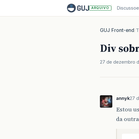
Discussoe
ARQUIVO
GUJ
Front-end
/
/
T
Div sob
27 de dezembro d
annyk
27 
Estou us
da outra