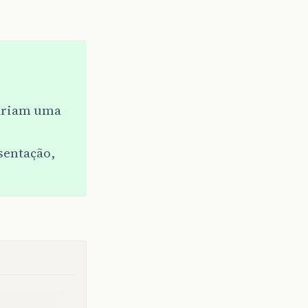
tariam uma
sentação,