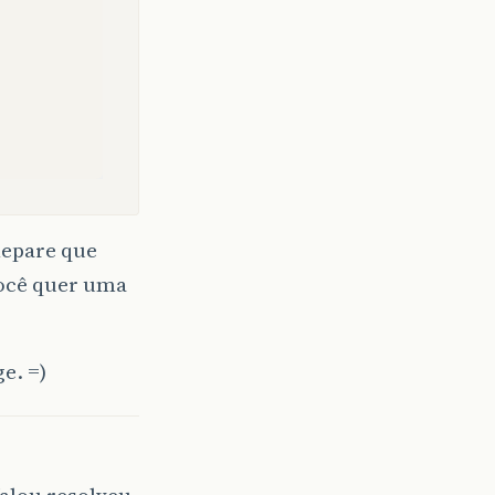
 Repare que
 você quer uma
e. =)
alou resolveu