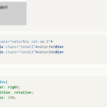
lass=
"valorAss col-sm-2"
>
iv
class=
"total1"
>
valor1
</div>
iv
class=
"total2"
>
valor2
</div>
Ass
{
at
:
right
;
ition
:
relative
;
ht
:
20
%
;