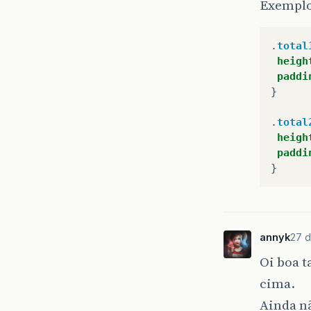
Exemplo
.
total
heigh
paddi
}
.
total
heigh
paddi
}
annyk
27 d
Oi boa t
cima.
Ainda nã