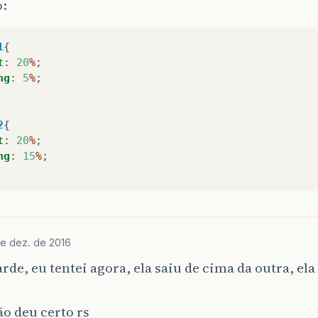
:
1
{
t
:
20
%
;
ng
:
5
%
;
2
{
t
:
20
%
;
ng
:
15
%
;
e dez. de 2016
arde, eu tentei agora, ela saiu de cima da outra, ela
o deu certo rs