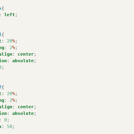
s
{
:
left
;
1
{
t
:
20
%
;
ng
:
2
%
;
align
:
center
;
ion
:
absolute
;
0
;
2
{
t
:
20
%
;
ng
:
2
%
;
align
:
center
;
ion
:
absolute
;
:
0
;
x
:
50
;