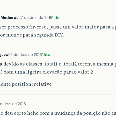
_Medeiros
27 de dez. de 2016
1 like
zer processo inverso, passa um valor maior para a
lor menor para segunda DIV.
java
27 de dez. de 2016
1 like
a devido as classes .total1 e .total2 terem a mesma
? com uma ligeira elevação parao valor 2.
nte position: relative
e dez. de 2016
ão deu certo hehe com a mudança da posição não e