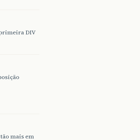
 primeira DIV
 posição
stão mais em