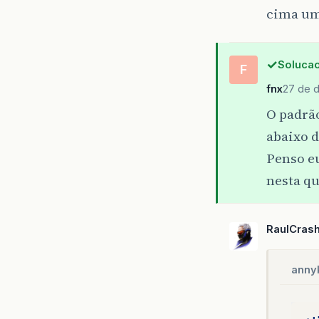
cima uma
Solucao
F
fnx
27 de d
O padrão
abaixo d
Penso eu
nesta qu
RaulCras
anny