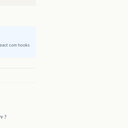
React com hooks
v ?