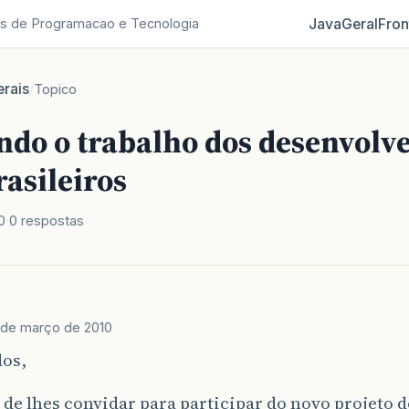
Java
Geral
Fron
s de Programacao e Tecnologia
rais
/
Topico
ndo o trabalho dos desenvolv
rasileiros
0
0 respostas
 de março de 2010
dos,
 de lhes convidar para participar do novo projeto d