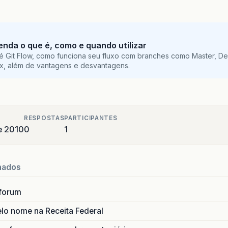
tenda o que é, como e quando utilizar
é Git Flow, como funciona seu fluxo com branches como Master, De
ix, além de vantagens e desvantagens.
RESPOSTAS
PARTICIPANTES
e 2010
0
1
nados
forum
lo nome na Receita Federal