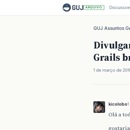
Discussoe
ARQUIVO
GUJ
Assuntos Ge
/
Divulga
Grails b
1 de março de 201
kicolobo
1
Olá a to
gostaria