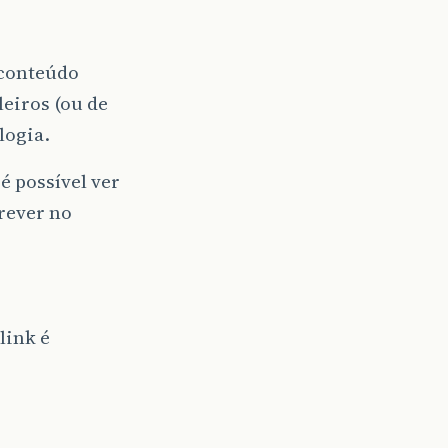
 conteúdo
leiros (ou de
logia.
é possível ver
rever no
link é