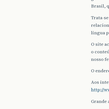
Brasil,
Trata-se
relacion
lingua 
O site a
o conte
nosso fe
O ender
Aos inte
http://
Grande 