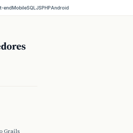
t‑end
Mobile
SQL
JS
PHP
Android
edores
o Grails